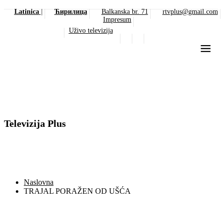
Latinica
|
Ћирилица
Balkanska br. 71
rtvplus@gmail.com
Impresum
Uživo televizija
Televizija Plus
Naslovna
TRAJAL PORAŽEN OD UŠĆA