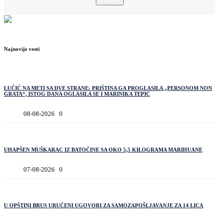
Potvrdi
Najnovije vesti
LUČIĆ NA METI SA DVE STRANE: PRIŠTINA GA PROGLASILA „PERSONOM NON
GRATA“, ISTOG DANA OGLASILA SE I MARINIKA TEPIĆ
08-08-2026
0
UHAPŠEN MUŠKARAC IZ BATOČINE SA OKO 5,5 KILOGRAMA MARIHUANE
07-08-2026
0
U OPŠTINI BRUS URUČENI UGOVORI ZA SAMOZAPOŠLJAVANJE ZA 14 LICA