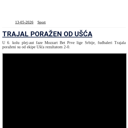
13-05-2026
Sport
TRAJAL PORAŽEN OD UŠĆA
U 6. kolu plej-aut faze Mozzart Bet Prve lige Srbije, fudbaleri Trajala
poraženi su od ekipe Ušća rezultatom 2-0.