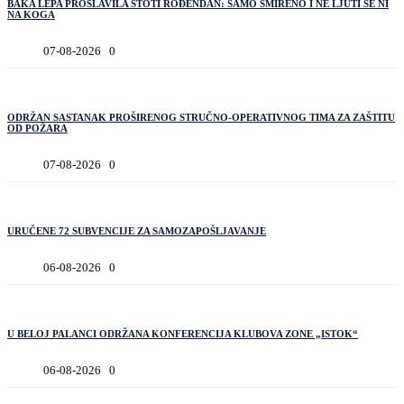
BAKA LEPA PROSLAVILA STOTI ROĐENDAN: SAMO SMIRENO I NE LJUTI SE NI
NA KOGA
07-08-2026
0
ODRŽAN SASTANAK PROŠIRENOG STRUČNO-OPERATIVNOG TIMA ZA ZAŠTITU
OD POŽARA
07-08-2026
0
URUČENE 72 SUBVENCIJE ZA SAMOZAPOŠLJAVANJE
06-08-2026
0
U BELOJ PALANCI ODRŽANA KONFERENCIJA KLUBOVA ZONE „ISTOK“
06-08-2026
0