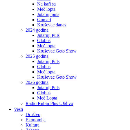
Na kafi sa
Meč lopta
Jutarnji puls
Gumari
Kruševac danas
2024 godina
Jutarnji Puls
Globus
Meč lopta
Kruševac Geto Show
2025 godina
Jutarnji Puls
Globus
Meč lopta
Kruševac Geto Show
2026 godina
Jutarnji Puls
Globus
Meč Lopta
Radio Rubin Plus U탑ivo
Vesti
Društvo
Ekonomija
Kultura