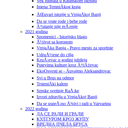
Vek fudbala u Rasinskom okrugu
Imena TemniÄkog kraja
ÄŒuvari istorije u VrnjaÄkoj Banji
Da se vrate rode i bebe rode
Ä†utanje nije reÅ¡enje
2021 godina
Spomenici - Istorijsko blago
Å½ivot sa koronom
VrnjaÄka Banja - Pravo mesto za sportiste
UdruÅ½ene do cilja
KruÅ¡evac u godini jubileja
Putevima kulture kroz Ä†iÄ‡evac
EkoOsvesti se - Äuvajmo Aleksandrovac
Svi u Brus na odmor
TrsteniÄki kalem
Srpske svetinje RaÅ¡ke
Izvori zdravlja u VrnjaÄkoj Banji
Da se uspeÅ¡no Å¾ivi i radi u Varvarinu
2022 godina
ДА СЕ РАДИ И ГРАДИ
КУЛТУРОМ КРОЗ ЖУПУ
ВРЕДНА ПЧЕЛА БРУСА