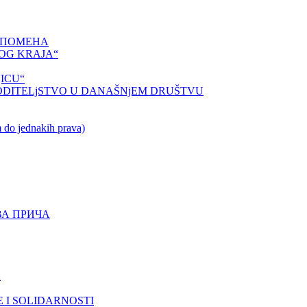
СПОМЕНА
OG KRAJA“
ICU“
ODITELjSTVO U DANAŠNjEM DRUŠTVU
o jednakih prava)
ВА ПРИЧА
A
 I SOLIDARNOSTI