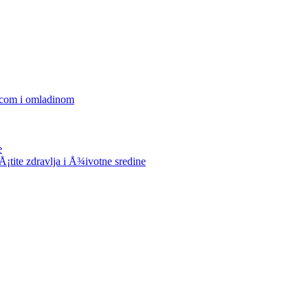
decom i omladinom
e
tite zdravlja i Å¾ivotne sredine