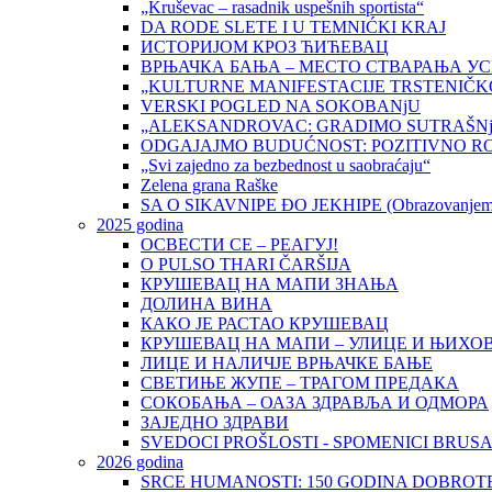
„Kruševac – rasadnik uspešnih sportista“
DA RODE SLETE I U TEMNIĆKI KRAJ
ИСТОРИЈОМ КРОЗ ЋИЋЕВАЦ
ВРЊАЧКА БАЊА – МЕСТО СТВАРАЊА У
„KULTURNE MANIFESTACIJE TRSTENIČK
VERSKI POGLED NA SOKOBANjU
„ALEKSANDROVAC: GRADIMO SUTRAŠNj
ODGAJAJMO BUDUĆNOST: POZITIVNO R
„Svi zajedno za bezbednost u saobraćaju“
Zelena grana Raške
SA O SIKAVNIPE ĐO JEKHIPE (Obrazovanjem d
2025 godina
ОСВЕСТИ СЕ – РЕАГУЈ!
O PULSO THARI ČARŠIJA
КРУШЕВАЦ НА МАПИ ЗНАЊА
ДОЛИНА ВИНА
КАКО ЈЕ РАСТАО КРУШЕВАЦ
КРУШЕВАЦ НА МАПИ – УЛИЦЕ И ЊИХО
ЛИЦЕ И НАЛИЧЈЕ ВРЊАЧКЕ БАЊЕ
СВЕТИЊЕ ЖУПЕ – ТРАГОМ ПРЕДАКА
СОКОБАЊА – ОАЗА ЗДРАВЉА И ОДМОРА
ЗАЈЕДНО ЗДРАВИ
SVEDOCI PROŠLOSTI - SPOMENICI BRUS
2026 godina
SRCE HUMANOSTI: 150 GODINA DOBROTE