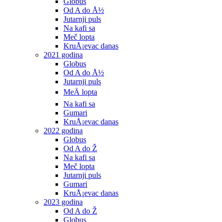
Globus
Od A do Å½
Jutarnji puls
Na kafi sa
Meč lopta
KruÅ¡evac danas
2021 godina
Globus
Od A do Å½
Jutarnji puls
MeÄ lopta
Na kafi sa
Gumari
KruÅ¡evac danas
2022 godina
Globus
Od A do Ž
Na kafi sa
Meč lopta
Jutarnji puls
Gumari
KruÅ¡evac danas
2023 godina
Od A do Ž
Globus