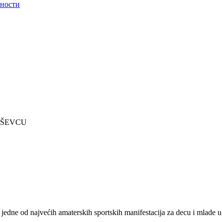
рности
UŠEVCU
jedne od najvećih amaterskih sportskih manifestacija za decu i mlade u