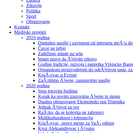
Zabava
Zdravlje
Politika
Sport
Obrazovanje
Kontakt
Medijski projekti
2019 godina
Digitalno nasilje i zavisnost od interneta meÄ‘u 
Čuvaj ne prljaj
Zadržimo mlade na selu
Imam pravo da Å¾ivim zdravo
Godine tradicije, razvoja i napretka Vrnjacke Banj
Organskom proizvodnjom do odrÅ¾ivog rasta, zaÅ¡
KruÅ¡evac u Evropi
ZaÅ¡titimo Å¾ene, zaustavimo nasilje
2020 godina
Stop trgovini ljudima
Korak ka novim izazovima Å¾ene to mogu
Dualno obrazovanje Ekonomski rast Trstenika
Jednak Å¾ivot za sve
RaÅ¡ka, da se kolevka ne zaboravi
Multikulturalnost i tolerancija
KruÅ¡evac, pravo mesto za VaÅ¡ odmor
Kroz Aleksandrovac i Å½upu