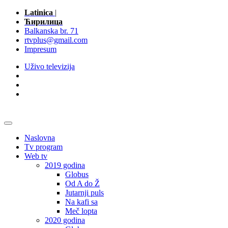
Latinica
|
Ћирилица
Balkanska br. 71
rtvplus@gmail.com
Impresum
Uživo televizija
Naslovna
Tv program
Web tv
2019 godina
Globus
Od A do Ž
Jutarnji puls
Na kafi sa
Meč lopta
2020 godina