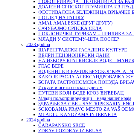
ПОЉОПРИВРЕДА – ПОТЕНЦИЈАЛ ЗА РАЗ
ДОАЈЕНИ СРПСКОГ ГЛУМИШТА ИЗ ГРАД
ФЕСТИВАЛСКА БЕЛЕЖНИЦА ВРЊАЧКЕ 
ПОГЛЕД НА РАШКУ
AMAL AMALESKE (ДРУГ ДРУГУ)
САЧУВАЈМО СРПСКА СЕЛА
ПОКЛОНИЧКИ ТУРИЗАМ – ПРИЛИКА ЗА 
МЛАДИ У СИСТЕМУ–ШТА ПОСЛЕ?
2023 godina
ШАРЕНГРАДСКИ РАСАДНИК КУЛТУРЕ
ВЕДРИ ПЕНЗИОНЕРСКИ ДАНИ
НА ИЗВОРУ КРАЈ КИСЕЛЕ ВОДЕ – МАН
ГЛАС ВЕРЕ
ВОДЕНИЦЕ И БАЧИЈЕ БРУСКОГ КРАЈА 
КАКО ЈЕ РАСЛА АЛЕКСАНДРОВАЧКА Ж
БОГАТА ГАСТРОНОМСКА ПОНУДА ВРЊА
Искуси и осети сеоски туризам
ПУТЕВИ КОЈИ ВОДЕ КРОЗ ЋИЋЕВАЦ
Млади пољопривредници – нада нашег краја
ЗДРАВЉЕ ЗА СВЕ – SASTRIPE SARINJENG
SOKOBANJA PRAVO MESTO ZA VAŠ ODM
MLADI U KANDŽAMA INTERNETA
2024 godina
ČARAPANSKO SRCE
ZDRAV POZDRAV IZ BRUSA