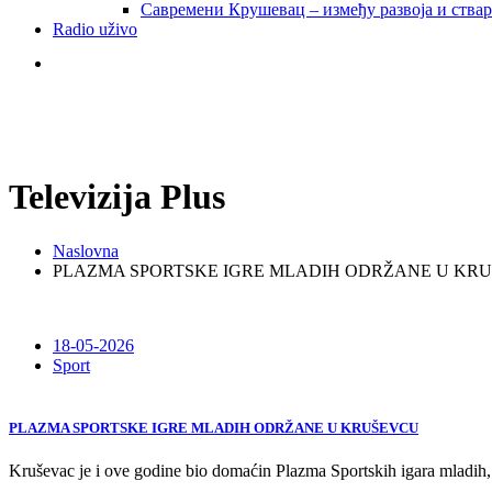
Савремени Крушевац – између развоја и ства
Radio uživo
Televizija Plus
Naslovna
PLAZMA SPORTSKE IGRE MLADIH ODRŽANE U KR
18-05-2026
Sport
PLAZMA SPORTSKE IGRE MLADIH ODRŽANE U KRUŠEVCU
Kruševac je i ove godine bio domaćin Plazma Sportskih igara mladih, 