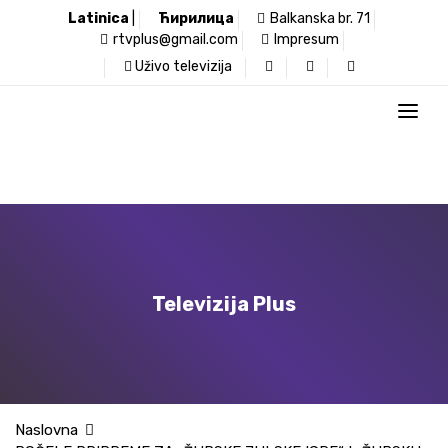
Latinica
|
Ћирилица
Balkanska br. 71
rtvplus@gmail.com
Impresum
Uživo televizija
Televizija Plus
Naslovna