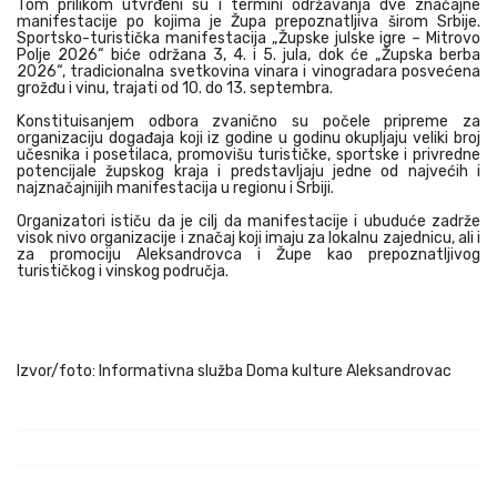
Tom prilikom utvrđeni su i termini održavanja dve značajne
manifestacije po kojima je Župa prepoznatljiva širom Srbije.
Sportsko-turistička manifestacija „Župske julske igre – Mitrovo
Polje 2026“ biće održana 3, 4. i 5. jula, dok će „Župska berba
2026“, tradicionalna svetkovina vinara i vinogradara posvećena
grožđu i vinu, trajati od 10. do 13. septembra.
Konstituisanjem odbora zvanično su počele pripreme za
organizaciju događaja koji iz godine u godinu okupljaju veliki broj
učesnika i posetilaca, promovišu turističke, sportske i privredne
potencijale župskog kraja i predstavljaju jedne od najvećih i
najznačajnijih manifestacija u regionu i Srbiji.
Organizatori ističu da je cilj da manifestacije i ubuduće zadrže
visok nivo organizacije i značaj koji imaju za lokalnu zajednicu, ali i
za promociju Aleksandrovca i Župe kao prepoznatljivog
turističkog i vinskog područja.
Izvor/foto: Informativna služba Doma kulture Aleksandrovac