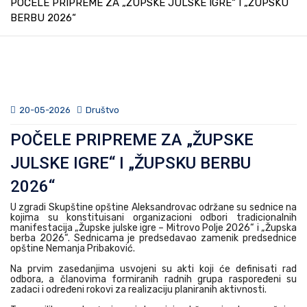
POČELE PRIPREME ZA „ŽUPSKE JULSKE IGRE“ I „ŽUPSKU
BERBU 2026“
20-05-2026
Društvo
POČELE PRIPREME ZA „ŽUPSKE
JULSKE IGRE“ I „ŽUPSKU BERBU
2026“
U zgradi Skupštine opštine Aleksandrovac održane su sednice na
kojima su konstituisani organizacioni odbori tradicionalnih
manifestacija „Župske julske igre – Mitrovo Polje 2026“ i „Župska
berba 2026“. Sednicama je predsedavao zamenik predsednice
opštine Nemanja Pribaković.
Na prvim zasedanjima usvojeni su akti koji će definisati rad
odbora, a članovima formiranih radnih grupa raspoređeni su
zadaci i određeni rokovi za realizaciju planiranih aktivnosti.