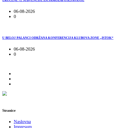
URUČENE 72 SUBVENCIJE ZA SAMOZAPOŠLJAVANJE
06-08-2026
0
U BELOJ PALANCI ODRŽANA KONFERENCIJA KLUBOVA ZONE „ISTOK“
06-08-2026
0
Stranice
Naslovna
Impresum