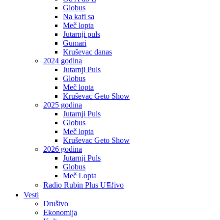
Globus
Na kafi sa
Meč lopta
Jutarnji puls
Gumari
Kruševac danas
2024 godina
Jutarnji Puls
Globus
Meč lopta
Kruševac Geto Show
2025 godina
Jutarnji Puls
Globus
Meč lopta
Kruševac Geto Show
2026 godina
Jutarnji Puls
Globus
Meč Lopta
Radio Rubin Plus U탑ivo
Vesti
Društvo
Ekonomija