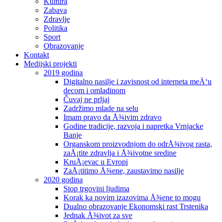
Kultura
Zabava
Zdravlje
Politika
Sport
Obrazovanje
Kontakt
Medijski projekti
2019 godina
Digitalno nasilje i zavisnost od interneta meÄ‘u
decom i omladinom
Čuvaj ne prljaj
Zadržimo mlade na selu
Imam pravo da Å¾ivim zdravo
Godine tradicije, razvoja i napretka Vrnjacke
Banje
Organskom proizvodnjom do odrÅ¾ivog rasta,
zaÅ¡tite zdravlja i Å¾ivotne sredine
KruÅ¡evac u Evropi
ZaÅ¡titimo Å¾ene, zaustavimo nasilje
2020 godina
Stop trgovini ljudima
Korak ka novim izazovima Å¾ene to mogu
Dualno obrazovanje Ekonomski rast Trstenika
Jednak Å¾ivot za sve