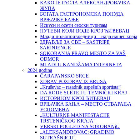
КАКО ЈЕ РАСЛА АЛЕКСАНДРОВАЧКА
ЖУПА
БОГАТА ГАСТРОНОМСКА ПОНУДА
ВРЊАЧКЕ БАЊЕ
Искуси и осети сеоски туризам
ПУТЕВИ КОЈИ ВОДЕ КРОЗ ЋИЋЕВАЦ
Млади пољопривредници – нада нашег краја
ЗДРАВЉЕ ЗА СВЕ – SASTRIPE
SARINJENGE
SOKOBANJA PRAVO MESTO ZA VAŠ
ODMOR
MLADI U KANDŽAMA INTERNETA
2024 godina
ČARAPANSKO SRCE
ZDRAV POZDRAV IZ BRUSA
„Kruševac – rasadnik uspešnih sportista“
DA RODE SLETE I U TEMNIĆKI KRAJ
ИСТОРИЈОМ КРОЗ ЋИЋЕВАЦ
ВРЊАЧКА БАЊА – МЕСТО СТВАРАЊА
УСПОМЕНА
„KULTURNE MANIFESTACIJE
TRSTENIČKOG KRAJA“
VERSKI POGLED NA SOKOBANjU
„ALEKSANDROVAC: GRADIMO
SUTRAŠNjICU“