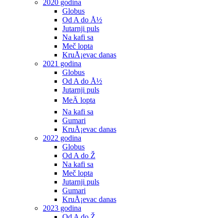
2020 godina
Globus
Od A do Å½
Jutarnji puls
Na kafi sa
Meč lopta
KruÅ¡evac danas
2021 godina
Globus
Od A do Å½
Jutarnji puls
MeÄ lopta
Na kafi sa
Gumari
KruÅ¡evac danas
2022 godina
Globus
Od A do Ž
Na kafi sa
Meč lopta
Jutarnji puls
Gumari
KruÅ¡evac danas
2023 godina
Od A do Ž