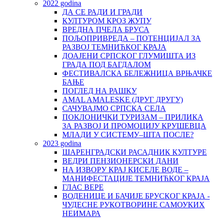
2022 godina
ДА СЕ РАДИ И ГРАДИ
КУЛТУРОМ КРОЗ ЖУПУ
ВРЕДНА ПЧЕЛА БРУСА
ПОЉОПРИВРЕДА – ПОТЕНЦИЈАЛ ЗА
РАЗВОЈ ТЕМНИЋКОГ КРАЈА
ДОАЈЕНИ СРПСКОГ ГЛУМИШТА ИЗ
ГРАДА ПОД БАГДАЛОМ
ФЕСТИВАЛСКА БЕЛЕЖНИЦА ВРЊАЧКЕ
БАЊЕ
ПОГЛЕД НА РАШКУ
AMAL AMALESKE (ДРУГ ДРУГУ)
САЧУВАЈМО СРПСКА СЕЛА
ПОКЛОНИЧКИ ТУРИЗАМ – ПРИЛИКА
ЗА РАЗВОЈ И ПРОМОЦИЈУ КРУШЕВЦА
МЛАДИ У СИСТЕМУ–ШТА ПОСЛЕ?
2023 godina
ШАРЕНГРАДСКИ РАСАДНИК КУЛТУРЕ
ВЕДРИ ПЕНЗИОНЕРСКИ ДАНИ
НА ИЗВОРУ КРАЈ КИСЕЛЕ ВОДЕ –
МАНИФЕСТАЦИЈЕ ТЕМНИЋКОГ КРАЈА
ГЛАС ВЕРЕ
ВОДЕНИЦЕ И БАЧИЈЕ БРУСКОГ КРАЈА -
ЧУДЕСНЕ РУКОТВОРИНЕ САМОУКИХ
НЕИМАРА