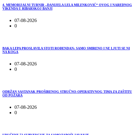
4. MEMORIJALNI TURNIR „DANIJELA LELA MILENKOVIĆ“ OVOG I NAREDNOG
VIKENDA U RIBARSKOJ BANJI
07-08-2026
0
BAKA LEPA PROSLAVILA STOTI ROĐENDAN: SAMO SMIRENO I NE LJUTI SE NI
NA KOGA
07-08-2026
0
ODRŽAN SASTANAK PROŠIRENOG STRUČNO-OPERATIVNOG TIMA ZA ZAŠTITU
OD POŽARA
07-08-2026
0