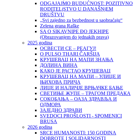
ODGAJAJMO BUDUĆNOST: POZITIVNO
RODITELjSTVO U DANAŠNjEM
DRUŠTVU
„Svi zajedno za bezbednost u saobraćaju“
Zelena grana Raške
SA O SIKAVNIPE ĐO JEKHIPE
(Obrazovanjem do jednakih prava)
2025 godina
ОСВЕСТИ СЕ – РЕАГУЈ!
O PULSO THARI ČARŠIJA
КРУШЕВАЦ НА МАПИ ЗНАЊА
ДОЛИНА ВИНА
КАКО ЈЕ РАСТАО КРУШЕВАЦ
КРУШЕВАЦ НА МАПИ – УЛИЦЕ И
ЊИХОВА ПРИЧА
ЛИЦЕ И НАЛИЧЈЕ ВРЊАЧКЕ БАЊЕ
СВЕТИЊЕ ЖУПЕ – ТРАГОМ ПРЕДАКА
СОКОБАЊА – ОАЗА ЗДРАВЉА И
ОДМОРА
ЗАЈЕДНО ЗДРАВИ
SVEDOCI PROŠLOSTI - SPOMENICI
BRUSA
2026 godina
SRCE HUMANOSTI: 150 GODINA
DOBROTE I SOLIDARNOSTI