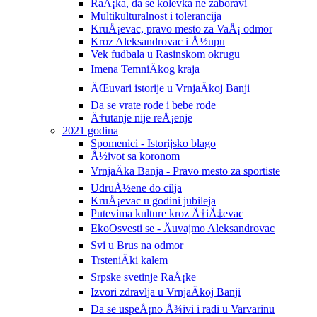
RaÅ¡ka, da se kolevka ne zaboravi
Multikulturalnost i tolerancija
KruÅ¡evac, pravo mesto za VaÅ¡ odmor
Kroz Aleksandrovac i Å½upu
Vek fudbala u Rasinskom okrugu
Imena TemniÄkog kraja
ÄŒuvari istorije u VrnjaÄkoj Banji
Da se vrate rode i bebe rode
Ä†utanje nije reÅ¡enje
2021 godina
Spomenici - Istorijsko blago
Å½ivot sa koronom
VrnjaÄka Banja - Pravo mesto za sportiste
UdruÅ½ene do cilja
KruÅ¡evac u godini jubileja
Putevima kulture kroz Ä†iÄ‡evac
EkoOsvesti se - Äuvajmo Aleksandrovac
Svi u Brus na odmor
TrsteniÄki kalem
Srpske svetinje RaÅ¡ke
Izvori zdravlja u VrnjaÄkoj Banji
Da se uspeÅ¡no Å¾ivi i radi u Varvarinu