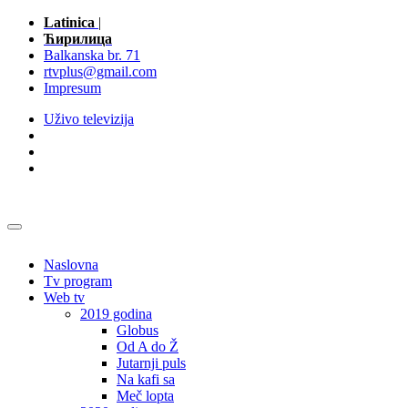
Latinica
|
Ћирилица
Balkanska br. 71
rtvplus@gmail.com
Impresum
Uživo televizija
Naslovna
Tv program
Web tv
2019 godina
Globus
Od A do Ž
Jutarnji puls
Na kafi sa
Meč lopta