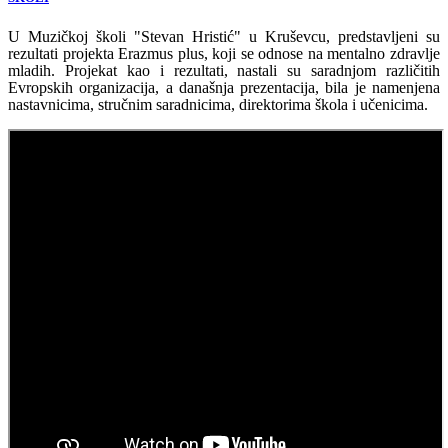
U Muzičkoj školi "Stevan Hristić" u Kruševcu, predstavljeni su
rezultati projekta Erazmus plus, koji se odnose na mentalno zdravlje
mladih. Projekat kao i rezultati, nastali su saradnjom različitih
Evropskih organizacija, a današnja prezentacija, bila je namenjena
nastavnicima, stručnim saradnicima, direktorima škola i učenicima.