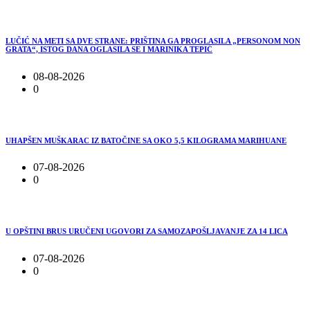
LUČIĆ NA METI SA DVE STRANE: PRIŠTINA GA PROGLASILA „PERSONOM NON
GRATA“, ISTOG DANA OGLASILA SE I MARINIKA TEPIĆ
08-08-2026
0
UHAPŠEN MUŠKARAC IZ BATOČINE SA OKO 5,5 KILOGRAMA MARIHUANE
07-08-2026
0
U OPŠTINI BRUS URUČENI UGOVORI ZA SAMOZAPOŠLJAVANJE ZA 14 LICA
07-08-2026
0