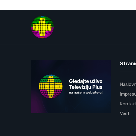
Strani
Naslov
Impres
Kontak
Vesti