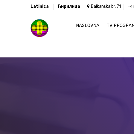
Latinica
|
Ћирилица
Balkanska br. 71
NASLOVNA
TV PROGRA