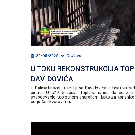
20-05-2026
Društvo
U TOKU REKONSTRUKCIJA TOP
DAVIDOVIĆA
U Dalmatinskoj i ulici Ljube Davidovića u toku su ra
dinara. U JKP Gradska toplana ističu da će zamen
snabdevanje toplotnom energijom, kako za korisnike u 
pogođeni kvarovima.