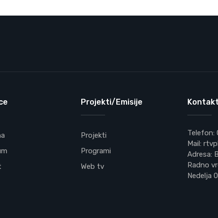
ce
Projekti/Emisije
Kontakt
Telefon:
na
Projekti
Mail: rt
um
Programi
Adresa: B
Radno vr
t
Web tv
Nedelja 0