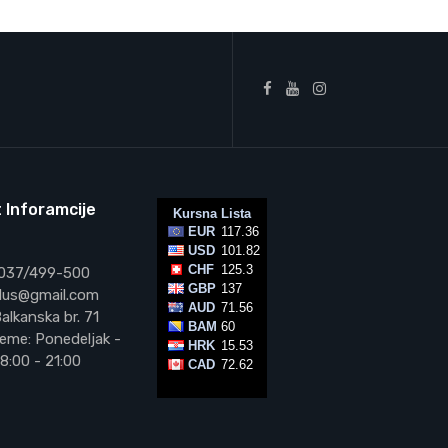
 Inforamcije
 037/499-500
vplus@gmail.com
alkanska br. 71
eme: Ponedeljak -
8:00 - 21:00