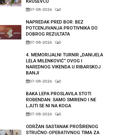
KRUŠEVCU
07-08-2026
0
NAPREDAK PRED BOR: BEZ
POTCENJIVANJA PROTIVNIKA DO
DOBROG REZULTATA
07-08-2026
0
4. MEMORIJALNI TURNIR „DANIJELA
LELA MILENKOVIĆ“ OVOG I
NAREDNOG VIKENDA U RIBARSKOJ
BANJI
07-08-2026
0
BAKA LEPA PROSLAVILA STOTI
ROĐENDAN: SAMO SMIRENO I NE
LJUTI SE NI NA KOGA
07-08-2026
0
ODRŽAN SASTANAK PROŠIRENOG
STRUČNO-OPERATIVNOG TIMA ZA