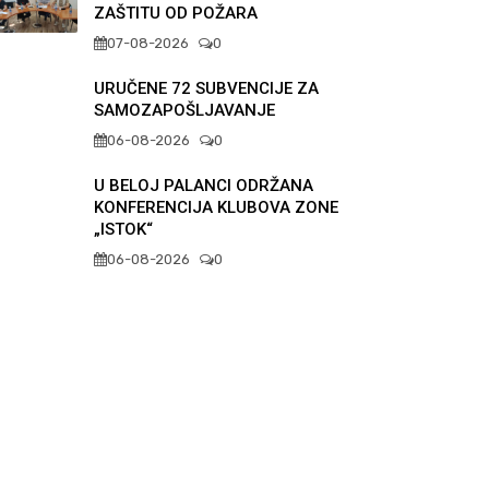
ZAŠTITU OD POŽARA
07-08-2026
0
URUČENE 72 SUBVENCIJE ZA
SAMOZAPOŠLJAVANJE
06-08-2026
0
U BELOJ PALANCI ODRŽANA
KONFERENCIJA KLUBOVA ZONE
„ISTOK“
06-08-2026
0