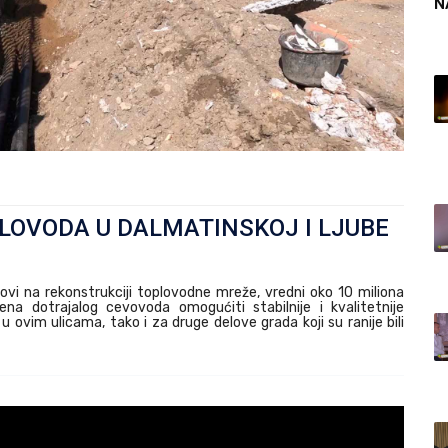
N
LOVODA U DALMATINSKOJ I LJUBE
dovi na rekonstrukciji toplovodne mreže, vredni oko 10 miliona
a dotrajalog cevovoda omogućiti stabilnije i kvalitetnije
ovim ulicama, tako i za druge delove grada koji su ranije bili