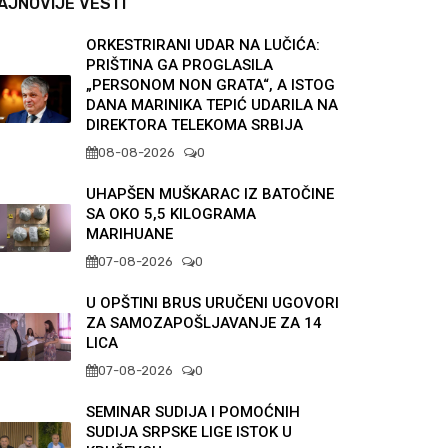
AJNOVIJE VESTI
ORKESTRIRANI UDAR NA LUČIĆA:
PRIŠTINA GA PROGLASILA
„PERSONOM NON GRATA“, A ISTOG
DANA MARINIKA TEPIĆ UDARILA NA
DIREKTORA TELEKOMA SRBIJA
08-08-2026
0
UHAPŠEN MUŠKARAC IZ BATOČINE
SA OKO 5,5 KILOGRAMA
MARIHUANE
07-08-2026
0
U OPŠTINI BRUS URUČENI UGOVORI
ZA SAMOZAPOŠLJAVANJE ZA 14
LICA
07-08-2026
0
SEMINAR SUDIJA I POMOĆNIH
SUDIJA SRPSKE LIGE ISTOK U