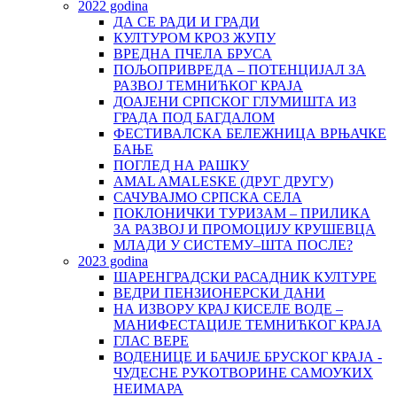
2022 godina
ДА СЕ РАДИ И ГРАДИ
КУЛТУРОМ КРОЗ ЖУПУ
ВРЕДНА ПЧЕЛА БРУСА
ПОЉОПРИВРЕДА – ПОТЕНЦИЈАЛ ЗА
РАЗВОЈ ТЕМНИЋКОГ КРАЈА
ДОАЈЕНИ СРПСКОГ ГЛУМИШТА ИЗ
ГРАДА ПОД БАГДАЛОМ
ФЕСТИВАЛСКА БЕЛЕЖНИЦА ВРЊАЧКЕ
БАЊЕ
ПОГЛЕД НА РАШКУ
AMAL AMALESKE (ДРУГ ДРУГУ)
САЧУВАЈМО СРПСКА СЕЛА
ПОКЛОНИЧКИ ТУРИЗАМ – ПРИЛИКА
ЗА РАЗВОЈ И ПРОМОЦИЈУ КРУШЕВЦА
МЛАДИ У СИСТЕМУ–ШТА ПОСЛЕ?
2023 godina
ШАРЕНГРАДСКИ РАСАДНИК КУЛТУРЕ
ВЕДРИ ПЕНЗИОНЕРСКИ ДАНИ
НА ИЗВОРУ КРАЈ КИСЕЛЕ ВОДЕ –
МАНИФЕСТАЦИЈЕ ТЕМНИЋКОГ КРАЈА
ГЛАС ВЕРЕ
ВОДЕНИЦЕ И БАЧИЈЕ БРУСКОГ КРАЈА -
ЧУДЕСНЕ РУКОТВОРИНЕ САМОУКИХ
НЕИМАРА