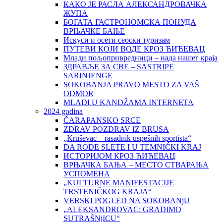
КАКО ЈЕ РАСЛА АЛЕКСАНДРОВАЧКА
ЖУПА
БОГАТА ГАСТРОНОМСКА ПОНУДА
ВРЊАЧКЕ БАЊЕ
Искуси и осети сеоски туризам
ПУТЕВИ КОЈИ ВОДЕ КРОЗ ЋИЋЕВАЦ
Млади пољопривредници – нада нашег краја
ЗДРАВЉЕ ЗА СВЕ – SASTRIPE
SARINJENGE
SOKOBANJA PRAVO MESTO ZA VAŠ
ODMOR
MLADI U KANDŽAMA INTERNETA
2024 godina
ČARAPANSKO SRCE
ZDRAV POZDRAV IZ BRUSA
„Kruševac – rasadnik uspešnih sportista“
DA RODE SLETE I U TEMNIĆKI KRAJ
ИСТОРИЈОМ КРОЗ ЋИЋЕВАЦ
ВРЊАЧКА БАЊА – МЕСТО СТВАРАЊА
УСПОМЕНА
„KULTURNE MANIFESTACIJE
TRSTENIČKOG KRAJA“
VERSKI POGLED NA SOKOBANjU
„ALEKSANDROVAC: GRADIMO
SUTRAŠNjICU“