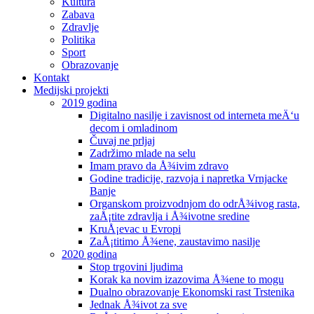
Kultura
Zabava
Zdravlje
Politika
Sport
Obrazovanje
Kontakt
Medijski projekti
2019 godina
Digitalno nasilje i zavisnost od interneta meÄ‘u
decom i omladinom
Čuvaj ne prljaj
Zadržimo mlade na selu
Imam pravo da Å¾ivim zdravo
Godine tradicije, razvoja i napretka Vrnjacke
Banje
Organskom proizvodnjom do odrÅ¾ivog rasta,
zaÅ¡tite zdravlja i Å¾ivotne sredine
KruÅ¡evac u Evropi
ZaÅ¡titimo Å¾ene, zaustavimo nasilje
2020 godina
Stop trgovini ljudima
Korak ka novim izazovima Å¾ene to mogu
Dualno obrazovanje Ekonomski rast Trstenika
Jednak Å¾ivot za sve