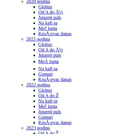
2020 godina
Globus
Od A do Å½
Jutarnji puls
Na kafi sa
Meč lopta
KruÅ¡evac danas
2021 godina
Globus
Od A do Å½
Jutarnji puls
MeÄ lopta
Na kafi sa
Gumari
KruÅ¡evac danas
2022 godina
Globus
Od A do Ž
Na kafi sa
Meč lopta
Jutarnji puls
Gumari
KruÅ¡evac danas
2023 godina
Od A do Ž