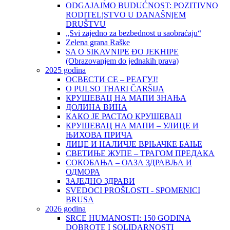
ODGAJAJMO BUDUĆNOST: POZITIVNO
RODITELjSTVO U DANAŠNjEM
DRUŠTVU
„Svi zajedno za bezbednost u saobraćaju“
Zelena grana Raške
SA O SIKAVNIPE ĐO JEKHIPE
(Obrazovanjem do jednakih prava)
2025 godina
ОСВЕСТИ СЕ – РЕАГУЈ!
O PULSO THARI ČARŠIJA
КРУШЕВАЦ НА МАПИ ЗНАЊА
ДОЛИНА ВИНА
КАКО ЈЕ РАСТАО КРУШЕВАЦ
КРУШЕВАЦ НА МАПИ – УЛИЦЕ И
ЊИХОВА ПРИЧА
ЛИЦЕ И НАЛИЧЈЕ ВРЊАЧКЕ БАЊЕ
СВЕТИЊЕ ЖУПЕ – ТРАГОМ ПРЕДАКА
СОКОБАЊА – ОАЗА ЗДРАВЉА И
ОДМОРА
ЗАЈЕДНО ЗДРАВИ
SVEDOCI PROŠLOSTI - SPOMENICI
BRUSA
2026 godina
SRCE HUMANOSTI: 150 GODINA
DOBROTE I SOLIDARNOSTI