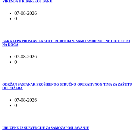
VIKENDA U RIBARSKOJ BANJI
07-08-2026
0
BAKA LEPA PROSLAVILA STOTI ROĐENDAN: SAMO SMIRENO I NE LJUTI SE NI
NA KOGA
07-08-2026
0
ODRŽAN SASTANAK PROŠIRENOG STRUČNO-OPERATIVNOG TIMA ZA ZAŠTITU
OD POŽARA
07-08-2026
0
URUČENE 72 SUBVENCIJE ZA SAMOZAPOŠLJAVANJE