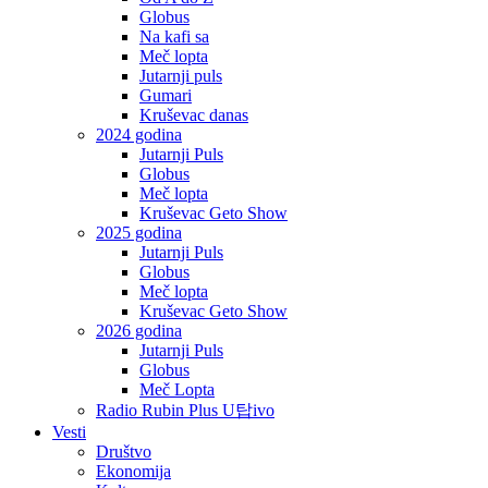
Globus
Na kafi sa
Meč lopta
Jutarnji puls
Gumari
Kruševac danas
2024 godina
Jutarnji Puls
Globus
Meč lopta
Kruševac Geto Show
2025 godina
Jutarnji Puls
Globus
Meč lopta
Kruševac Geto Show
2026 godina
Jutarnji Puls
Globus
Meč Lopta
Radio Rubin Plus U탑ivo
Vesti
Društvo
Ekonomija