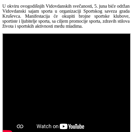
U okviru ovogodišnjih Vidovdanskih svečanosti, 5. juna biće održan
Vidovdanski sajam sporta u organizaciji Sportskog saveza grada
Kruševca. Manifestacija će okupiti brojne sportske klubove,
sportiste i ljubitelje sporta, sa ciljem promocije sporta, zdravih stilova
života i sportskih aktivnosti među mladima.