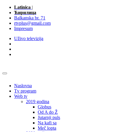
Latinica
|
Ћирилица
Balkanska br. 71
rtvplus@gmail.com
Impresum
Uživo televizija
Naslovna
Tv program
Web tv
2019 godina
Globus
Od A do Ž
Jutarnji puls
Na kafi sa
Meč lopta