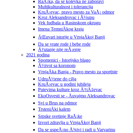
RaÅ¡ka, da se kolevka ne zaboravi
Multikulturalnost i tolerancija
KruÅ¡evac, pravo mesto za VaÅ¡ odmor
Kroz Aleksandrovac i Å½upu
Vek fudbala u Rasinskom okrugu
Imena TemniÄkog kraja
ÄŒuvari istorije u VrnjaÄkoj Banji
Da se vrate rode i bebe rode
Ä†utanje nije reÅ¡enje
2021 godina
Spomenici - Istorijsko blago
Å½ivot sa koronom
VrnjaÄka Banja - Pravo mesto za sportiste
UdruÅ½ene do cilja
KruÅ¡evac u godini jubileja
Putevima kulture kroz Ä†iÄ‡evac
EkoOsvesti se - Äuvajmo Aleksandrovac
Svi u Brus na odmor
TrsteniÄki kalem
Srpske svetinje RaÅ¡ke
Izvori zdravlja u VrnjaÄkoj Banji
Da se uspeÅ¡no Å¾ivi i radi u Varvarinu