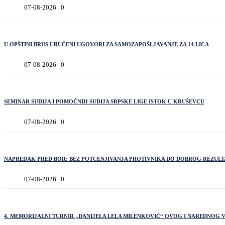
07-08-2026
0
U OPŠTINI BRUS URUČENI UGOVORI ZA SAMOZAPOŠLJAVANJE ZA 14 LICA
07-08-2026
0
SEMINAR SUDIJA I POMOĆNIH SUDIJA SRPSKE LIGE ISTOK U KRUŠEVCU
07-08-2026
0
NAPREDAK PRED BOR: BEZ POTCENJIVANJA PROTIVNIKA DO DOBROG REZULT
07-08-2026
0
4. MEMORIJALNI TURNIR „DANIJELA LELA MILENKOVIĆ“ OVOG I NAREDNOG V