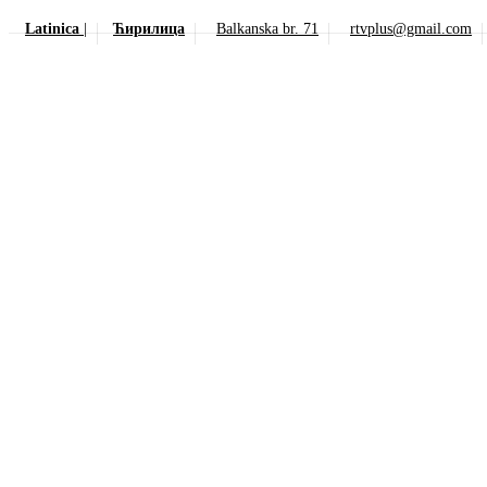
Latinica
|
Ћирилица
Balkanska br. 71
rtvplus@gmail.com