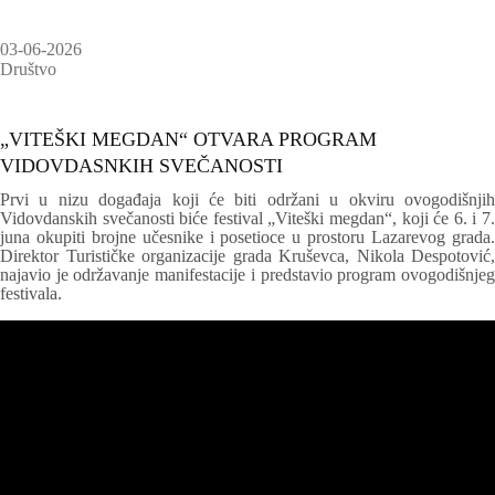
03-06-2026
Društvo
„VITEŠKI MEGDAN“ OTVARA PROGRAM
VIDOVDASNKIH SVEČANOSTI
Prvi u nizu događaja koji će biti održani u okviru ovogodišnjih
Vidovdanskih svečanosti biće festival „Viteški megdan“, koji će 6. i 7.
juna okupiti brojne učesnike i posetioce u prostoru Lazarevog grada.
Direktor Turističke organizacije grada Kruševca, Nikola Despotović,
najavio je održavanje manifestacije i predstavio program ovogodišnjeg
festivala.