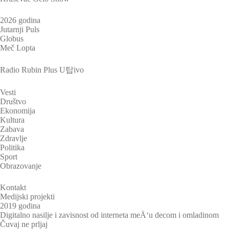
2026 godina
Jutarnji Puls
Globus
Meč Lopta
Radio Rubin Plus U탑ivo
Vesti
Društvo
Ekonomija
Kultura
Zabava
Zdravlje
Politika
Sport
Obrazovanje
Kontakt
Medijski projekti
2019 godina
Digitalno nasilje i zavisnost od interneta meÄ‘u decom i omladinom
Čuvaj ne prljaj