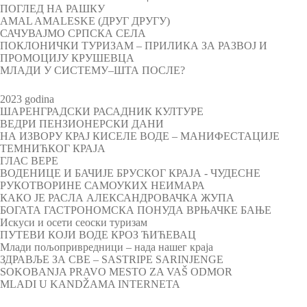
ПОГЛЕД НА РАШКУ
AMAL AMALESKE (ДРУГ ДРУГУ)
САЧУВАЈМО СРПСКА СЕЛА
ПОКЛОНИЧКИ ТУРИЗАМ – ПРИЛИКА ЗА РАЗВОЈ И
ПРОМОЦИЈУ КРУШЕВЦА
МЛАДИ У СИСТЕМУ–ШТА ПОСЛЕ?
2023 godina
ШАРЕНГРАДСКИ РАСАДНИК КУЛТУРЕ
ВЕДРИ ПЕНЗИОНЕРСКИ ДАНИ
НА ИЗВОРУ КРАЈ КИСЕЛЕ ВОДЕ – МАНИФЕСТАЦИЈЕ
ТЕМНИЋКОГ КРАЈА
ГЛАС ВЕРЕ
ВОДЕНИЦЕ И БАЧИЈЕ БРУСКОГ КРАЈА - ЧУДЕСНЕ
РУКОТВОРИНЕ САМОУКИХ НЕИМАРА
КАКО ЈЕ РАСЛА АЛЕКСАНДРОВАЧКА ЖУПА
БОГАТА ГАСТРОНОМСКА ПОНУДА ВРЊАЧКЕ БАЊЕ
Искуси и осети сеоски туризам
ПУТЕВИ КОЈИ ВОДЕ КРОЗ ЋИЋЕВАЦ
Млади пољопривредници – нада нашег краја
ЗДРАВЉЕ ЗА СВЕ – SASTRIPE SARINJENGE
SOKOBANJA PRAVO MESTO ZA VAŠ ODMOR
MLADI U KANDŽAMA INTERNETA