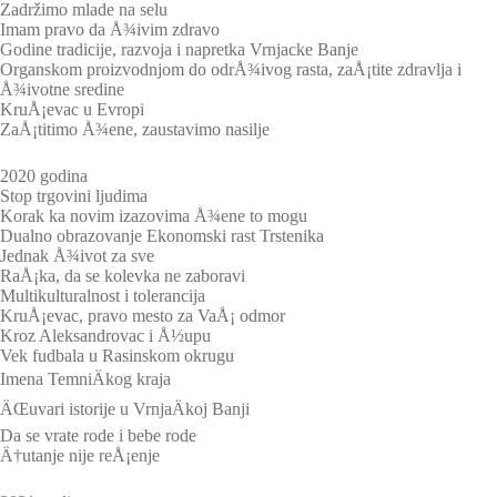
Zadržimo mlade na selu
Imam pravo da Å¾ivim zdravo
Godine tradicije, razvoja i napretka Vrnjacke Banje
Organskom proizvodnjom do odrÅ¾ivog rasta, zaÅ¡tite zdravlja i
Å¾ivotne sredine
KruÅ¡evac u Evropi
ZaÅ¡titimo Å¾ene, zaustavimo nasilje
2020 godina
Stop trgovini ljudima
Korak ka novim izazovima Å¾ene to mogu
Dualno obrazovanje Ekonomski rast Trstenika
Jednak Å¾ivot za sve
RaÅ¡ka, da se kolevka ne zaboravi
Multikulturalnost i tolerancija
KruÅ¡evac, pravo mesto za VaÅ¡ odmor
Kroz Aleksandrovac i Å½upu
Vek fudbala u Rasinskom okrugu
Imena TemniÄkog kraja
ÄŒuvari istorije u VrnjaÄkoj Banji
Da se vrate rode i bebe rode
Ä†utanje nije reÅ¡enje