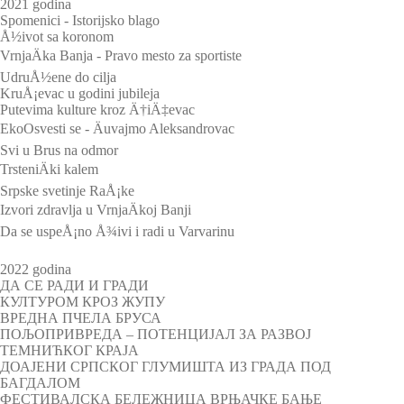
2021 godina
Spomenici - Istorijsko blago
Å½ivot sa koronom
VrnjaÄka Banja - Pravo mesto za sportiste
UdruÅ½ene do cilja
KruÅ¡evac u godini jubileja
Putevima kulture kroz Ä†iÄ‡evac
EkoOsvesti se - Äuvajmo Aleksandrovac
Svi u Brus na odmor
TrsteniÄki kalem
Srpske svetinje RaÅ¡ke
Izvori zdravlja u VrnjaÄkoj Banji
Da se uspeÅ¡no Å¾ivi i radi u Varvarinu
2022 godina
ДА СЕ РАДИ И ГРАДИ
КУЛТУРОМ КРОЗ ЖУПУ
ВРЕДНА ПЧЕЛА БРУСА
ПОЉОПРИВРЕДА – ПОТЕНЦИЈАЛ ЗА РАЗВОЈ
ТЕМНИЋКОГ КРАЈА
ДОАЈЕНИ СРПСКОГ ГЛУМИШТА ИЗ ГРАДА ПОД
БАГДАЛОМ
ФЕСТИВАЛСКА БЕЛЕЖНИЦА ВРЊАЧКЕ БАЊЕ