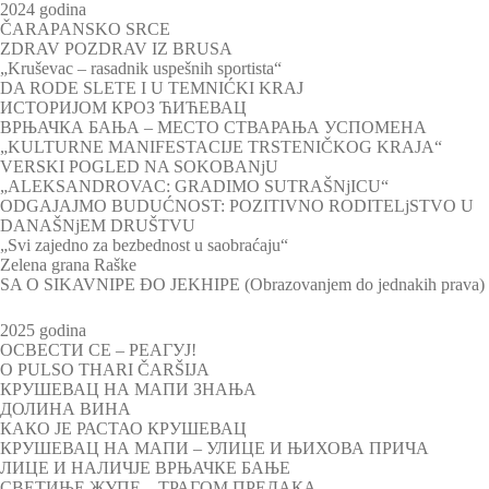
2024 godina
ČARAPANSKO SRCE
ZDRAV POZDRAV IZ BRUSA
„Kruševac – rasadnik uspešnih sportista“
DA RODE SLETE I U TEMNIĆKI KRAJ
ИСТОРИЈОМ КРОЗ ЋИЋЕВАЦ
ВРЊАЧКА БАЊА – МЕСТО СТВАРАЊА УСПОМЕНА
„KULTURNE MANIFESTACIJE TRSTENIČKOG KRAJA“
VERSKI POGLED NA SOKOBANjU
„ALEKSANDROVAC: GRADIMO SUTRAŠNjICU“
ODGAJAJMO BUDUĆNOST: POZITIVNO RODITELjSTVO U
DANAŠNjEM DRUŠTVU
„Svi zajedno za bezbednost u saobraćaju“
Zelena grana Raške
SA O SIKAVNIPE ĐO JEKHIPE (Obrazovanjem do jednakih prava)
2025 godina
ОСВЕСТИ СЕ – РЕАГУЈ!
O PULSO THARI ČARŠIJA
КРУШЕВАЦ НА МАПИ ЗНАЊА
ДОЛИНА ВИНА
КАКО ЈЕ РАСТАО КРУШЕВАЦ
КРУШЕВАЦ НА МАПИ – УЛИЦЕ И ЊИХОВА ПРИЧА
ЛИЦЕ И НАЛИЧЈЕ ВРЊАЧКЕ БАЊЕ
СВЕТИЊЕ ЖУПЕ – ТРАГОМ ПРЕДАКА