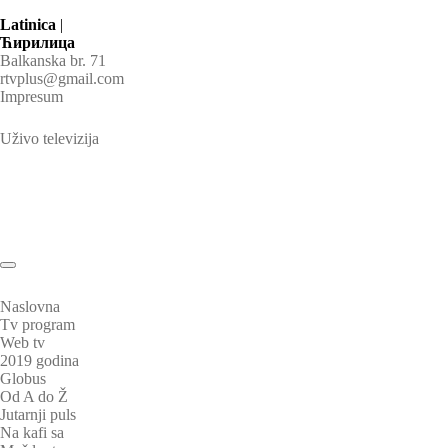
Latinica
|
Ћирилица
Balkanska br. 71
rtvplus@gmail.com
Impresum
Uživo televizija
Naslovna
Tv program
Web tv
2019 godina
Globus
Od A do Ž
Jutarnji puls
Na kafi sa