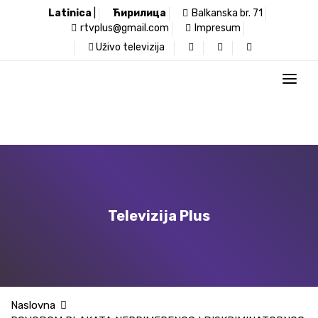
Latinica
|
Ћирилица
Balkanska br. 71
rtvplus@gmail.com
Impresum
Uživo televizija
Televizija Plus
Naslovna