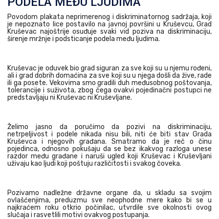
PODELA MEĐU LJUDIMA
Povodom plakata neprimerenog i diskriminatornog sadržaja, koji
je nepoznato lice postavilo na javnoj površini u Kruševcu, Grad
Kruševac najoštrije osuđuje svaki vid poziva na diskriminaciju,
širenje mržnje i podsticanje podela među ljudima.
Kruševac je oduvek bio grad siguran za sve koji su u njemu rođeni,
ali i grad dobrih domaćina za sve koji su u njega došli da žive, rade
ili ga posete. Vekovima smo gradili duh međusobnog poštovanja,
tolerancije i suživota, zbog čega ovakvi pojedinačni postupci ne
predstavljaju ni Kruševac ni Kruševljane.
Želimo jasno da poručimo da pozivi na diskriminaciju,
netrpeljivost i podele nikada nisu bili, niti će biti stav Grada
Kruševca i njegovih građana. Smatramo da je reč o činu
pojedinca, odnosno pokušaju da se bez ikakvog razloga unese
razdor među građane i naruši ugled koji Kruševac i Kruševljani
uživaju kao ljudi koji poštuju različitosti i svakog čoveka.
Pozivamo nadležne državne organe da, u skladu sa svojim
ovlašćenjima, preduzmu sve neophodne mere kako bi se u
najkraćem roku otkrio počinilac, utvrdile sve okolnosti ovog
slučaja i rasvetlili motivi ovakvog postupanja.