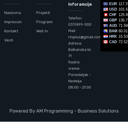
Inforamcije
Naslovna
Projekti
Telefon:
Impresum
Programi
037/499-500
Mail:
Kontakt
Web tv
rtvplus@gmail.com
Vesti
Adresa:
Balkanska br.
71
Radno
vreme:
Ponedeljak -
Nedelja
08:00 - 21:00
Powered By AM Programming - Business Solutions