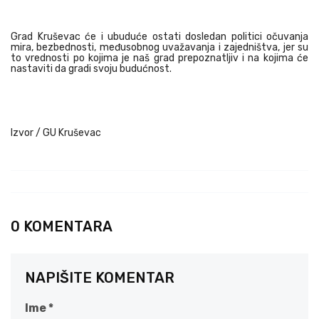
Grad Kruševac će i ubuduće ostati dosledan politici očuvanja
mira, bezbednosti, međusobnog uvažavanja i zajedništva, jer su
to vrednosti po kojima je naš grad prepoznatljiv i na kojima će
nastaviti da gradi svoju budućnost.
Izvor / GU Kruševac
0 KOMENTARA
NAPIŠITE KOMENTAR
Ime *