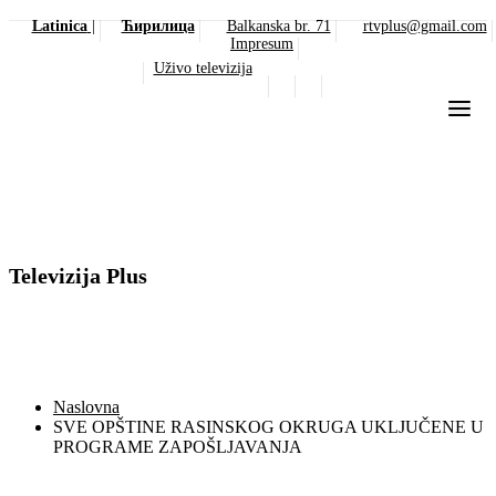
Latinica
|
Ћирилица
Balkanska br. 71
rtvplus@gmail.com
Impresum
Uživo televizija
Televizija Plus
Naslovna
SVE OPŠTINE RASINSKOG OKRUGA UKLJUČENE U
PROGRAME ZAPOŠLJAVANJA