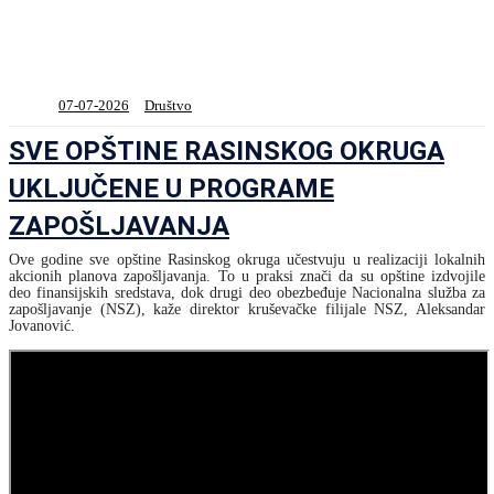
07-07-2026
Društvo
SVE OPŠTINE RASINSKOG OKRUGA
UKLJUČENE U PROGRAME
ZAPOŠLJAVANJA
Ove godine sve opštine Rasinskog okruga učestvuju u realizaciji lokalnih
akcionih planova zapošljavanja. To u praksi znači da su opštine izdvojile
deo finansijskih sredstava, dok drugi deo obezbeđuje Nacionalna služba za
zapošljavanje (NSZ), kaže direktor kruševačke filijale NSZ, Aleksandar
Jovanović.