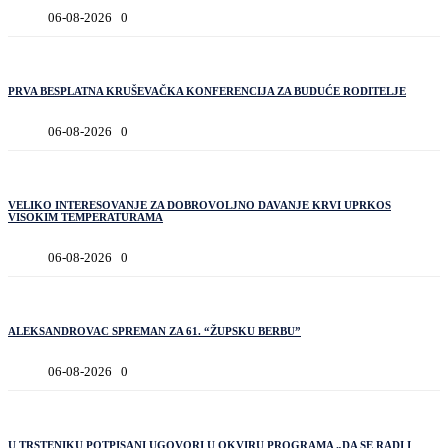
06-08-2026
0
PRVA BESPLATNA KRUŠEVAČKA KONFERENCIJA ZA BUDUĆE RODITELJE
06-08-2026
0
VELIKO INTERESOVANJE ZA DOBROVOLJNO DAVANJE KRVI UPRKOS
VISOKIM TEMPERATURAMA
06-08-2026
0
ALEKSANDROVAC SPREMAN ZA 61. “ŽUPSKU BERBU”
06-08-2026
0
U TRSTENIKU POTPISANI UGOVORI U OKVIRU PROGRAMA „DA SE RADI I