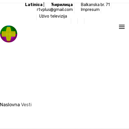
Latinica
|
Ћирилица
Balkanska br. 71
rtvplus@gmail.com
Impresum
Uživo televizija
Televizija Plus
Naslovna
Vesti