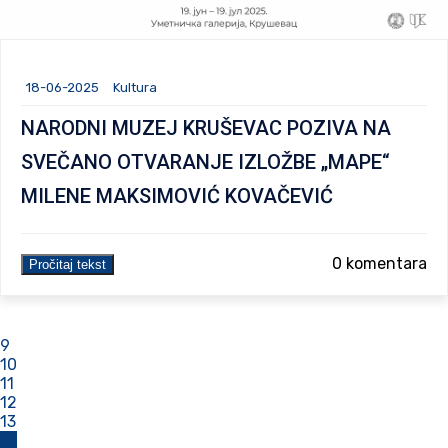
18-06-2025
Kultura
NARODNI MUZEJ KRUŠEVAC POZIVA NA
SVEČANO OTVARANJE IZLOŽBE „MAPE“
MILENE MAKSIMOVIĆ KOVAČEVIĆ
0 komentara
Pročitaj tekst
9
10
11
12
13
14