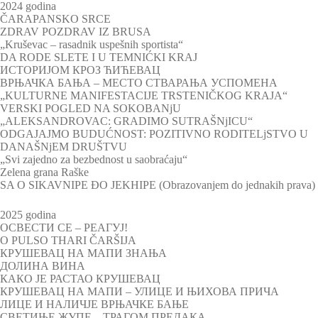
2024 godina
ČARAPANSKO SRCE
ZDRAV POZDRAV IZ BRUSA
„Kruševac – rasadnik uspešnih sportista“
DA RODE SLETE I U TEMNIĆKI KRAJ
ИСТОРИЈОМ КРОЗ ЋИЋЕВАЦ
ВРЊАЧКА БАЊА – МЕСТО СТВАРАЊА УСПОМЕНА
„KULTURNE MANIFESTACIJE TRSTENIČKOG KRAJA“
VERSKI POGLED NA SOKOBANjU
„ALEKSANDROVAC: GRADIMO SUTRAŠNjICU“
ODGAJAJMO BUDUĆNOST: POZITIVNO RODITELjSTVO U
DANAŠNjEM DRUŠTVU
„Svi zajedno za bezbednost u saobraćaju“
Zelena grana Raške
SA O SIKAVNIPE ĐO JEKHIPE (Obrazovanjem do jednakih prava)
2025 godina
ОСВЕСТИ СЕ – РЕАГУЈ!
O PULSO THARI ČARŠIJA
КРУШЕВАЦ НА МАПИ ЗНАЊА
ДОЛИНА ВИНА
КАКО ЈЕ РАСТАО КРУШЕВАЦ
КРУШЕВАЦ НА МАПИ – УЛИЦЕ И ЊИХОВА ПРИЧА
ЛИЦЕ И НАЛИЧЈЕ ВРЊАЧКЕ БАЊЕ
СВЕТИЊЕ ЖУПЕ – ТРАГОМ ПРЕДАКА