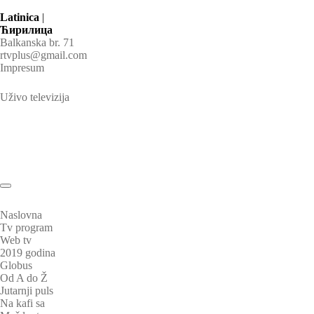
Latinica
|
Ћирилица
Balkanska br. 71
rtvplus@gmail.com
Impresum
Uživo televizija
Naslovna
Tv program
Web tv
2019 godina
Globus
Od A do Ž
Jutarnji puls
Na kafi sa