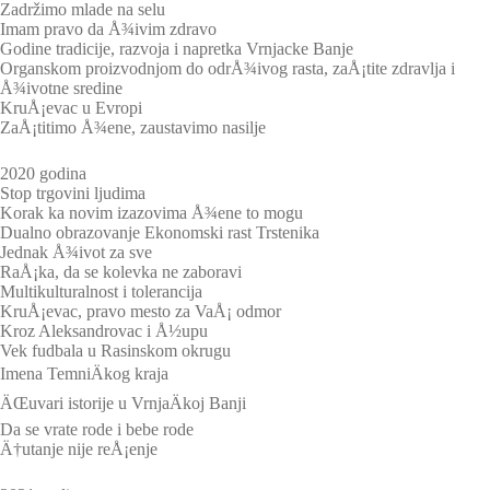
Zadržimo mlade na selu
Imam pravo da Å¾ivim zdravo
Godine tradicije, razvoja i napretka Vrnjacke Banje
Organskom proizvodnjom do odrÅ¾ivog rasta, zaÅ¡tite zdravlja i
Å¾ivotne sredine
KruÅ¡evac u Evropi
ZaÅ¡titimo Å¾ene, zaustavimo nasilje
2020 godina
Stop trgovini ljudima
Korak ka novim izazovima Å¾ene to mogu
Dualno obrazovanje Ekonomski rast Trstenika
Jednak Å¾ivot za sve
RaÅ¡ka, da se kolevka ne zaboravi
Multikulturalnost i tolerancija
KruÅ¡evac, pravo mesto za VaÅ¡ odmor
Kroz Aleksandrovac i Å½upu
Vek fudbala u Rasinskom okrugu
Imena TemniÄkog kraja
ÄŒuvari istorije u VrnjaÄkoj Banji
Da se vrate rode i bebe rode
Ä†utanje nije reÅ¡enje