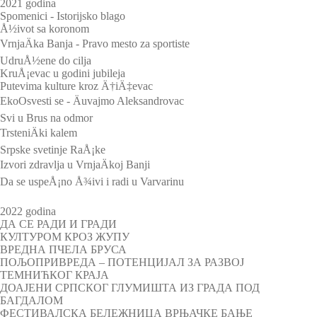
2021 godina
Spomenici - Istorijsko blago
Å½ivot sa koronom
VrnjaÄka Banja - Pravo mesto za sportiste
UdruÅ½ene do cilja
KruÅ¡evac u godini jubileja
Putevima kulture kroz Ä†iÄ‡evac
EkoOsvesti se - Äuvajmo Aleksandrovac
Svi u Brus na odmor
TrsteniÄki kalem
Srpske svetinje RaÅ¡ke
Izvori zdravlja u VrnjaÄkoj Banji
Da se uspeÅ¡no Å¾ivi i radi u Varvarinu
2022 godina
ДА СЕ РАДИ И ГРАДИ
КУЛТУРОМ КРОЗ ЖУПУ
ВРЕДНА ПЧЕЛА БРУСА
ПОЉОПРИВРЕДА – ПОТЕНЦИЈАЛ ЗА РАЗВОЈ
ТЕМНИЋКОГ КРАЈА
ДОАЈЕНИ СРПСКОГ ГЛУМИШТА ИЗ ГРАДА ПОД
БАГДАЛОМ
ФЕСТИВАЛСКА БЕЛЕЖНИЦА ВРЊАЧКЕ БАЊЕ