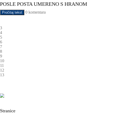
POSLE POSTA UMERENO S HRANOM
0 komentara
Pročitaj tekst
3
4
5
6
7
8
9
10
11
12
13
Stranice