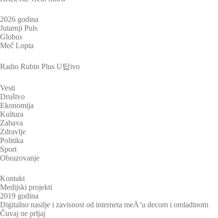
2026 godina
Jutarnji Puls
Globus
Meč Lopta
Radio Rubin Plus U탑ivo
Vesti
Društvo
Ekonomija
Kultura
Zabava
Zdravlje
Politika
Sport
Obrazovanje
Kontakt
Medijski projekti
2019 godina
Digitalno nasilje i zavisnost od interneta meÄ‘u decom i omladinom
Čuvaj ne prljaj