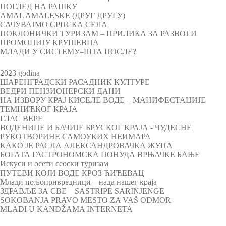
ПОГЛЕД НА РАШКУ
AMAL AMALESKE (ДРУГ ДРУГУ)
САЧУВАЈМО СРПСКА СЕЛА
ПОКЛОНИЧКИ ТУРИЗАМ – ПРИЛИКА ЗА РАЗВОЈ И
ПРОМОЦИЈУ КРУШЕВЦА
МЛАДИ У СИСТЕМУ–ШТА ПОСЛЕ?
2023 godina
ШАРЕНГРАДСКИ РАСАДНИК КУЛТУРЕ
ВЕДРИ ПЕНЗИОНЕРСКИ ДАНИ
НА ИЗВОРУ КРАЈ КИСЕЛЕ ВОДЕ – МАНИФЕСТАЦИЈЕ
ТЕМНИЋКОГ КРАЈА
ГЛАС ВЕРЕ
ВОДЕНИЦЕ И БАЧИЈЕ БРУСКОГ КРАЈА - ЧУДЕСНЕ
РУКОТВОРИНЕ САМОУКИХ НЕИМАРА
КАКО ЈЕ РАСЛА АЛЕКСАНДРОВАЧКА ЖУПА
БОГАТА ГАСТРОНОМСКА ПОНУДА ВРЊАЧКЕ БАЊЕ
Искуси и осети сеоски туризам
ПУТЕВИ КОЈИ ВОДЕ КРОЗ ЋИЋЕВАЦ
Млади пољопривредници – нада нашег краја
ЗДРАВЉЕ ЗА СВЕ – SASTRIPE SARINJENGE
SOKOBANJA PRAVO MESTO ZA VAŠ ODMOR
MLADI U KANDŽAMA INTERNETA