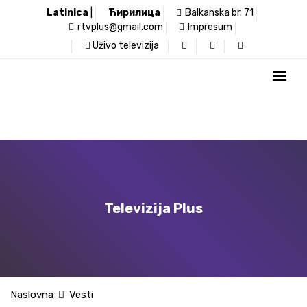
Latinica
|
Ћирилица
Balkanska br. 71
rtvplus@gmail.com
Impresum
Uživo televizija
Televizija Plus
Naslovna
Vesti