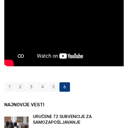
1
2
3
4
5
6
NAJNOVIJE VESTI
URUČENE 72 SUBVENCIJE ZA
SAMOZAPOŠLJAVANJE