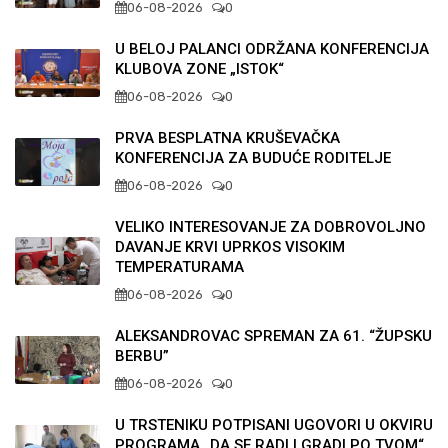
06-08-2026
0
U BELOJ PALANCI ODRŽANA KONFERENCIJA
KLUBOVA ZONE „ISTOK“
06-08-2026
0
PRVA BESPLATNA KRUŠEVAČKA
KONFERENCIJA ZA BUDUĆE RODITELJE
06-08-2026
0
VELIKO INTERESOVANJE ZA DOBROVOLJNO
DAVANJE KRVI UPRKOS VISOKIM
TEMPERATURAMA
06-08-2026
0
ALEKSANDROVAC SPREMAN ZA 61. “ŽUPSKU
BERBU”
06-08-2026
0
U TRSTENIKU POTPISANI UGOVORI U OKVIRU
PROGRAMA „DA SE RADI I GRADI PO TVOM“