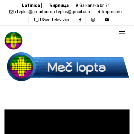
Latinica
|
Ћирлица
Balkanska br. 71
rtvplus@gmail.com; rtvplus@gmail.com
Impresum
Uživo televizija