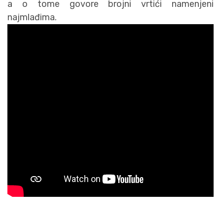
a o tome govore brojni vrtići namenjeni
najmlađima.