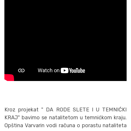
Kroz projekat " DA RODE SLETE I U TEMNIĆKI
KRAJ" bavimo se natalitetom u temnićkom kraju.
Opština Varvarin vodi računa o porastu nataliteta