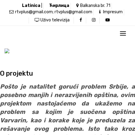
Latinica
|
Ћирлица
Balkanska br. 71
rtvplus@gmail.com; rtvplus@gmail.com
Impresum
Uživo televizija
O projektu
Pošto je natalitet gorući problem Srbije, a
posebno manjih i nerazvijenih opština, ovim
projektom nastojaćemo da ukažemo na
problem sa kojim je suočena opština
Varvarin, kao i korake koje je preduzela za
rešavanje ovog problema. Isto tako kroz