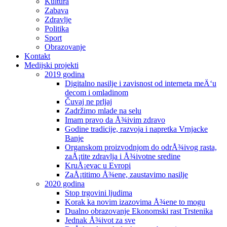
Kultura
Zabava
Zdravlje
Politika
Sport
Obrazovanje
Kontakt
Medijski projekti
2019 godina
Digitalno nasilje i zavisnost od interneta meÄ‘u
decom i omladinom
Čuvaj ne prljaj
Zadržimo mlade na selu
Imam pravo da Å¾ivim zdravo
Godine tradicije, razvoja i napretka Vrnjacke
Banje
Organskom proizvodnjom do odrÅ¾ivog rasta,
zaÅ¡tite zdravlja i Å¾ivotne sredine
KruÅ¡evac u Evropi
ZaÅ¡titimo Å¾ene, zaustavimo nasilje
2020 godina
Stop trgovini ljudima
Korak ka novim izazovima Å¾ene to mogu
Dualno obrazovanje Ekonomski rast Trstenika
Jednak Å¾ivot za sve