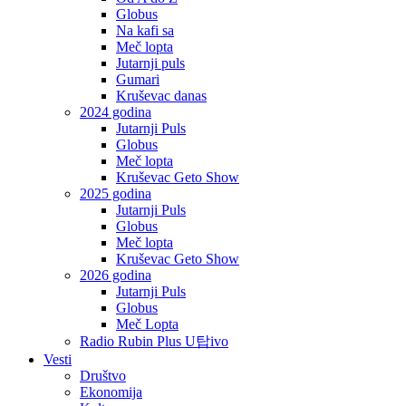
Globus
Na kafi sa
Meč lopta
Jutarnji puls
Gumari
Kruševac danas
2024 godina
Jutarnji Puls
Globus
Meč lopta
Kruševac Geto Show
2025 godina
Jutarnji Puls
Globus
Meč lopta
Kruševac Geto Show
2026 godina
Jutarnji Puls
Globus
Meč Lopta
Radio Rubin Plus U탑ivo
Vesti
Društvo
Ekonomija