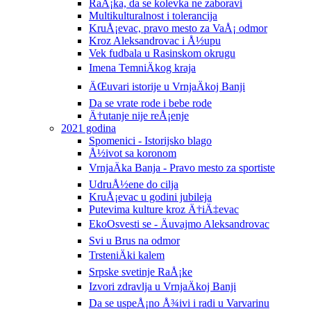
RaÅ¡ka, da se kolevka ne zaboravi
Multikulturalnost i tolerancija
KruÅ¡evac, pravo mesto za VaÅ¡ odmor
Kroz Aleksandrovac i Å½upu
Vek fudbala u Rasinskom okrugu
Imena TemniÄkog kraja
ÄŒuvari istorije u VrnjaÄkoj Banji
Da se vrate rode i bebe rode
Ä†utanje nije reÅ¡enje
2021 godina
Spomenici - Istorijsko blago
Å½ivot sa koronom
VrnjaÄka Banja - Pravo mesto za sportiste
UdruÅ½ene do cilja
KruÅ¡evac u godini jubileja
Putevima kulture kroz Ä†iÄ‡evac
EkoOsvesti se - Äuvajmo Aleksandrovac
Svi u Brus na odmor
TrsteniÄki kalem
Srpske svetinje RaÅ¡ke
Izvori zdravlja u VrnjaÄkoj Banji
Da se uspeÅ¡no Å¾ivi i radi u Varvarinu