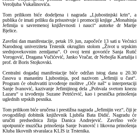
Veroljuba Vukašinovića.
Tom prilikom biće dodeljena i nagrada „Ljubostinjski krin“, a
publika će imati priliku da prisustvuje i promociji knjige „Monahinja
Jefimija u savremenoj književnosti i nauci“ autorke dr Marije
Bjelice.
Završni dan manifestacije, petak 19. jun, započeće 13 sati u Većnici
Narodnog univerziteta Trstenik okruglim stolom „Život u srpskim
srednjovekovnim zemljama“. O ovoj temi govoriće Sanja Rutić
Vorogović, Dragana Vučićević, Janko Vračar, dr Nebojša Kartalija i
prof. dr Boris Stojkovski.
Centralni događaj manifestacije biće održan istog dana u 20.30
časova u manastiru Ljubostinja, pod nazivom „Jefimiji u čast“.
Program će obuhvatiti izvođenje molitve „Oče naš“ u interpretaciji
Sanje Ivanović, kazivanje Jefimijinog dela „Pohvala svetom knezu
Lazaru“ u izvođenju Suzane Petrićević, kao i pesnička prinošenja
uglednih srpskih pesnika.
Tom prilikom biće uručena i prestižna nagrada „Jefimijin vez“, čiji je
ovogodišnji dobitnik književnik Ljubiša Bata Đidić. Nagradu će
uručiti predsednica žirija Danica Andrejević. Završno veče
upotpuniće muzička prinošenja Sanje Ivanović i likovna prinošenja
Kluba likovnih stvaralaca KLIS iz Trstenika.