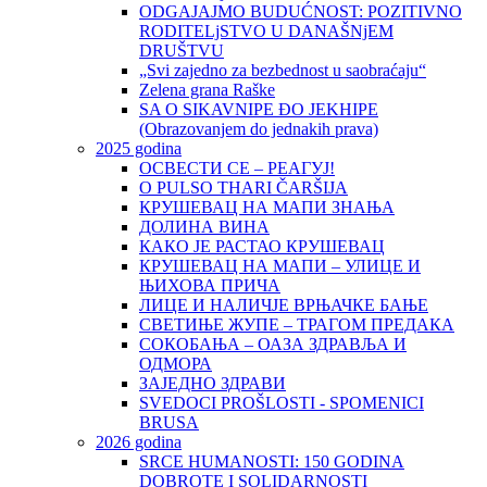
ODGAJAJMO BUDUĆNOST: POZITIVNO
RODITELjSTVO U DANAŠNjEM
DRUŠTVU
„Svi zajedno za bezbednost u saobraćaju“
Zelena grana Raške
SA O SIKAVNIPE ĐO JEKHIPE
(Obrazovanjem do jednakih prava)
2025 godina
ОСВЕСТИ СЕ – РЕАГУЈ!
O PULSO THARI ČARŠIJA
КРУШЕВАЦ НА МАПИ ЗНАЊА
ДОЛИНА ВИНА
КАКО ЈЕ РАСТАО КРУШЕВАЦ
КРУШЕВАЦ НА МАПИ – УЛИЦЕ И
ЊИХОВА ПРИЧА
ЛИЦЕ И НАЛИЧЈЕ ВРЊАЧКЕ БАЊЕ
СВЕТИЊЕ ЖУПЕ – ТРАГОМ ПРЕДАКА
СОКОБАЊА – ОАЗА ЗДРАВЉА И
ОДМОРА
ЗАЈЕДНО ЗДРАВИ
SVEDOCI PROŠLOSTI - SPOMENICI
BRUSA
2026 godina
SRCE HUMANOSTI: 150 GODINA
DOBROTE I SOLIDARNOSTI