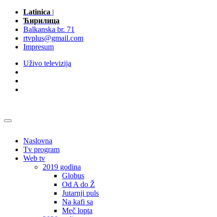
Latinica
|
Ћирилица
Balkanska br. 71
rtvplus@gmail.com
Impresum
Uživo televizija
Naslovna
Tv program
Web tv
2019 godina
Globus
Od A do Ž
Jutarnji puls
Na kafi sa
Meč lopta