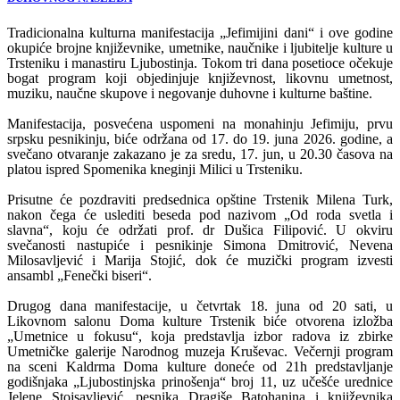
Tradicionalna kulturna manifestacija „Jefimijini dani“ i ove godine
okupiće brojne književnike, umetnike, naučnike i ljubitelje kulture u
Trsteniku i manastiru Ljubostinja. Tokom tri dana posetioce očekuje
bogat program koji objedinjuje književnost, likovnu umetnost,
muziku, naučne skupove i negovanje duhovne i kulturne baštine.
Manifestacija, posvećena uspomeni na monahinju Jefimiju, prvu
srpsku pesnikinju, biće održana od 17. do 19. juna 2026. godine, a
svečano otvaranje zakazano je za sredu, 17. jun, u 20.30 časova na
platou ispred Spomenika kneginji Milici u Trsteniku.
Prisutne će pozdraviti predsednica opštine Trstenik Milena Turk,
nakon čega će uslediti beseda pod nazivom „Od roda svetla i
slavna“, koju će održati prof. dr Dušica Filipović. U okviru
svečanosti nastupiće i pesnikinje Simona Dmitrović, Nevena
Milosavljević i Marija Stojić, dok će muzički program izvesti
ansambl „Fenečki biseri“.
Drugog dana manifestacije, u četvrtak 18. juna od 20 sati, u
Likovnom salonu Doma kulture Trstenik biće otvorena izložba
„Umetnice u fokusu“, koja predstavlja izbor radova iz zbirke
Umetničke galerije Narodnog muzeja Kruševac. Večernji program
na sceni Kaldrma Doma kulture doneće od 21h predstavljanje
godišnjaka „Ljubostinjska prinošenja“ broj 11, uz učešće urednice
Jelene Stojsavljević, pesnika Dragiše Batohanina i književnika