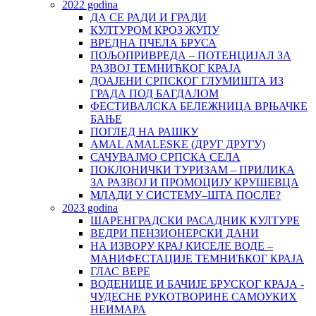
2022 godina
ДА СЕ РАДИ И ГРАДИ
КУЛТУРОМ КРОЗ ЖУПУ
ВРЕДНА ПЧЕЛА БРУСА
ПОЉОПРИВРЕДА – ПОТЕНЦИЈАЛ ЗА
РАЗВОЈ ТЕМНИЋКОГ КРАЈА
ДОАЈЕНИ СРПСКОГ ГЛУМИШТА ИЗ
ГРАДА ПОД БАГДАЛОМ
ФЕСТИВАЛСКА БЕЛЕЖНИЦА ВРЊАЧКЕ
БАЊЕ
ПОГЛЕД НА РАШКУ
AMAL AMALESKE (ДРУГ ДРУГУ)
САЧУВАЈМО СРПСКА СЕЛА
ПОКЛОНИЧКИ ТУРИЗАМ – ПРИЛИКА
ЗА РАЗВОЈ И ПРОМОЦИЈУ КРУШЕВЦА
МЛАДИ У СИСТЕМУ–ШТА ПОСЛЕ?
2023 godina
ШАРЕНГРАДСКИ РАСАДНИК КУЛТУРЕ
ВЕДРИ ПЕНЗИОНЕРСКИ ДАНИ
НА ИЗВОРУ КРАЈ КИСЕЛЕ ВОДЕ –
МАНИФЕСТАЦИЈЕ ТЕМНИЋКОГ КРАЈА
ГЛАС ВЕРЕ
ВОДЕНИЦЕ И БАЧИЈЕ БРУСКОГ КРАЈА -
ЧУДЕСНЕ РУКОТВОРИНЕ САМОУКИХ
НЕИМАРА