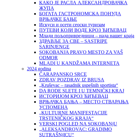
КАКО ЈЕ РАСЛА АЛЕКСАНДРОВАЧКА
ЖУПА
БОГАТА ГАСТРОНОМСКА ПОНУДА
ВРЊАЧКЕ БАЊЕ
Искуси и осети сеоски туризам
ПУТЕВИ КОЈИ ВОДЕ КРОЗ ЋИЋЕВАЦ
Млади пољопривредници – нада нашег краја
ЗДРАВЉЕ ЗА СВЕ – SASTRIPE
SARINJENGE
SOKOBANJA PRAVO MESTO ZA VAŠ
ODMOR
MLADI U KANDŽAMA INTERNETA
2024 godina
ČARAPANSKO SRCE
ZDRAV POZDRAV IZ BRUSA
„Kruševac – rasadnik uspešnih sportista“
DA RODE SLETE I U TEMNIĆKI KRAJ
ИСТОРИЈОМ КРОЗ ЋИЋЕВАЦ
ВРЊАЧКА БАЊА – МЕСТО СТВАРАЊА
УСПОМЕНА
„KULTURNE MANIFESTACIJE
TRSTENIČKOG KRAJA“
VERSKI POGLED NA SOKOBANjU
„ALEKSANDROVAC: GRADIMO
SUTRAŠNjICU“