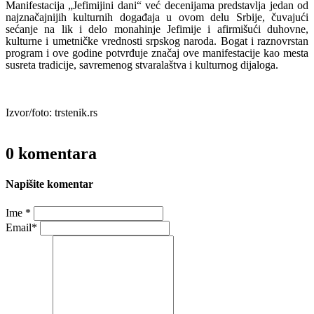
Manifestacija „Jefimijini dani“ već decenijama predstavlja jedan od
najznačajnijih kulturnih događaja u ovom delu Srbije, čuvajući
sećanje na lik i delo monahinje Jefimije i afirmišući duhovne,
kulturne i umetničke vrednosti srpskog naroda. Bogat i raznovrstan
program i ove godine potvrđuje značaj ove manifestacije kao mesta
susreta tradicije, savremenog stvaralaštva i kulturnog dijaloga.
Izvor/foto: trstenik.rs
0 komentara
Napišite komentar
Ime *
Email*