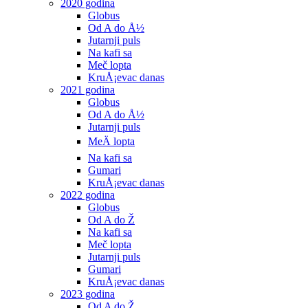
2020 godina
Globus
Od A do Å½
Jutarnji puls
Na kafi sa
Meč lopta
KruÅ¡evac danas
2021 godina
Globus
Od A do Å½
Jutarnji puls
MeÄ lopta
Na kafi sa
Gumari
KruÅ¡evac danas
2022 godina
Globus
Od A do Ž
Na kafi sa
Meč lopta
Jutarnji puls
Gumari
KruÅ¡evac danas
2023 godina
Od A do Ž