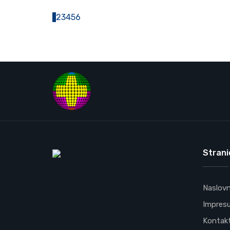
1
2
3
4
5
6
Strani
Naslov
Impres
Kontak