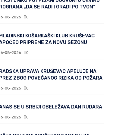
 TRSTENIKU POTPISANI UGOVORI U OKVIRU
ROGRAMA „DA SE RADI I GRADI PO TVOM“
06-08-2026
0
MLADINSKI KOŠARKAŠKI KLUB KRUŠEVAC
APOČEO PRIPREME ZA NOVU SEZONU
06-08-2026
0
RADSKA UPRAVA KRUŠEVAC APELUJE NA
PREZ ZBOG POVEĆANOG RIZIKA OD POŽARA
06-08-2026
0
ANAS SE U SRBIJI OBELEŽAVA DAN RUDARA
06-08-2026
0