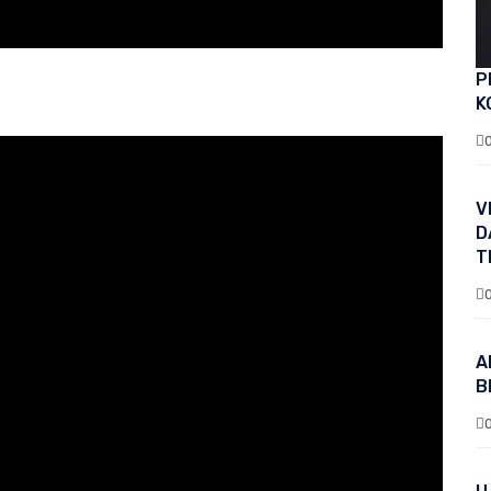
P
K
V
D
T
A
B