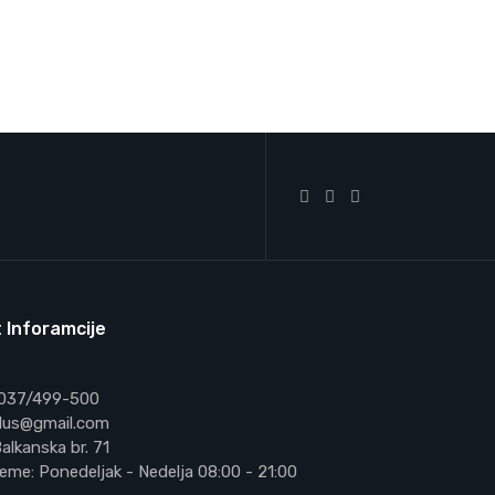
 Inforamcije
 037/499-500
vplus@gmail.com
alkanska br. 71
eme: Ponedeljak - Nedelja 08:00 - 21:00