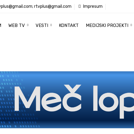
vplus@gmail.com; rtvplus@gmail.com
Impresum
M
WEB TV
VESTI
KONTAKT
MEDIJSKI PROJEKTI