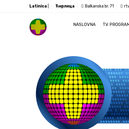
Latinica
|
Ћирлица
Balkanska br. 71
rt
NASLOVNA
TV PROGRA