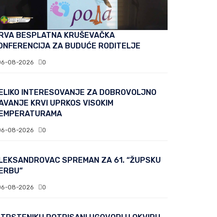
RVA BESPLATNA KRUŠEVAČKA
ONFERENCIJA ZA BUDUĆE RODITELJE
06-08-2026
0
ELIKO INTERESOVANJE ZA DOBROVOLJNO
AVANJE KRVI UPRKOS VISOKIM
EMPERATURAMA
06-08-2026
0
LEKSANDROVAC SPREMAN ZA 61. “ŽUPSKU
ERBU”
06-08-2026
0