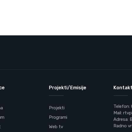
ce
Projekti/Emisije
Kontakt
Telefon:
na
Projekti
Mail: rt
um
Programi
Adresa: B
Radno vr
t
Web tv