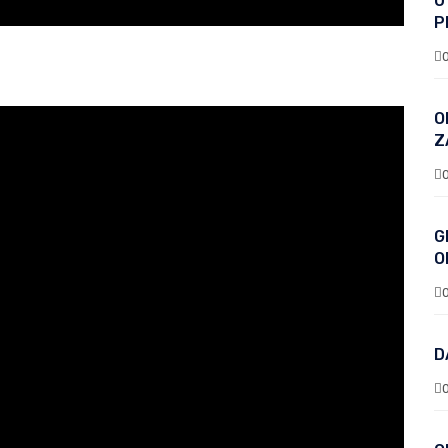
U
P
O
Z
G
O
D