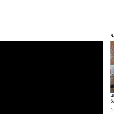
N
U
S