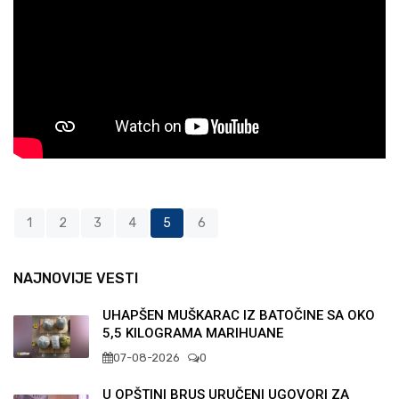
1
2
3
4
5
6
NAJNOVIJE VESTI
UHAPŠEN MUŠKARAC IZ BATOČINE SA OKO
5,5 KILOGRAMA MARIHUANE
07-08-2026
0
U OPŠTINI BRUS URUČENI UGOVORI ZA