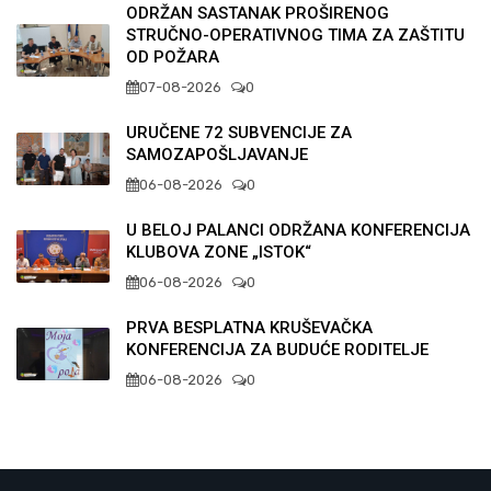
ODRŽAN SASTANAK PROŠIRENOG
STRUČNO-OPERATIVNOG TIMA ZA ZAŠTITU
OD POŽARA
07-08-2026
0
URUČENE 72 SUBVENCIJE ZA
SAMOZAPOŠLJAVANJE
06-08-2026
0
U BELOJ PALANCI ODRŽANA KONFERENCIJA
KLUBOVA ZONE „ISTOK“
06-08-2026
0
PRVA BESPLATNA KRUŠEVAČKA
KONFERENCIJA ZA BUDUĆE RODITELJE
06-08-2026
0