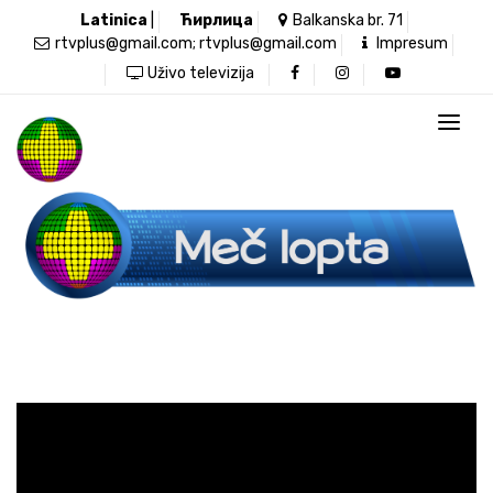
Latinica
|
Ћирлица
Balkanska br. 71
rtvplus@gmail.com; rtvplus@gmail.com
Impresum
Uživo televizija