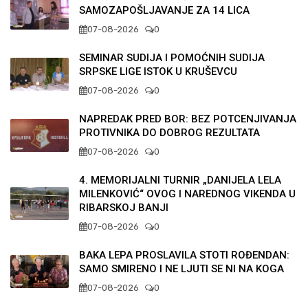
SAMOZAPOŠLJAVANJE ZA 14 LICA
07-08-2026
0
SEMINAR SUDIJA I POMOĆNIH SUDIJA
SRPSKE LIGE ISTOK U KRUŠEVCU
07-08-2026
0
NAPREDAK PRED BOR: BEZ POTCENJIVANJA
PROTIVNIKA DO DOBROG REZULTATA
07-08-2026
0
4. MEMORIJALNI TURNIR „DANIJELA LELA
MILENKOVIĆ“ OVOG I NAREDNOG VIKENDA U
RIBARSKOJ BANJI
07-08-2026
0
BAKA LEPA PROSLAVILA STOTI ROĐENDAN:
SAMO SMIRENO I NE LJUTI SE NI NA KOGA
07-08-2026
0