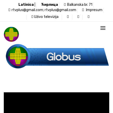
Latinica
|
Ћирлица
Balkanska br. 71
rtvplus@gmail.com; rtvplus@gmail.com
Impresum
Uživo televizija