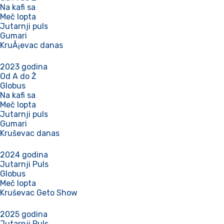
Na kafi sa
Meč lopta
Jutarnji puls
Gumari
KruÅ¡evac danas
2023 godina
Od A do Ž
Globus
Na kafi sa
Meč lopta
Jutarnji puls
Gumari
Kruševac danas
2024 godina
Jutarnji Puls
Globus
Meč lopta
Kruševac Geto Show
2025 godina
Jutarnji Puls