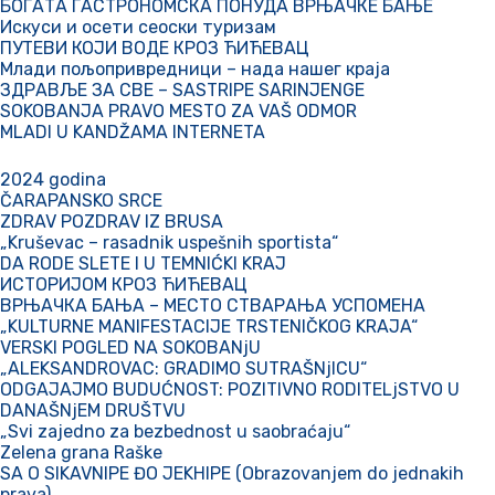
БОГАТА ГАСТРОНОМСКА ПОНУДА ВРЊАЧКЕ БАЊЕ
Искуси и осети сеоски туризам
ПУТЕВИ КОЈИ ВОДЕ КРОЗ ЋИЋЕВАЦ
Млади пољопривредници – нада нашег краја
ЗДРАВЉЕ ЗА СВЕ – SASTRIPE SARINJENGE
SOKOBANJA PRAVO MESTO ZA VAŠ ODMOR
MLADI U KANDŽAMA INTERNETA
2024 godina
ČARAPANSKO SRCE
ZDRAV POZDRAV IZ BRUSA
„Kruševac – rasadnik uspešnih sportista“
DA RODE SLETE I U TEMNIĆKI KRAJ
ИСТОРИЈОМ КРОЗ ЋИЋЕВАЦ
ВРЊАЧКА БАЊА – МЕСТО СТВАРАЊА УСПОМЕНА
„KULTURNE MANIFESTACIJE TRSTENIČKOG KRAJA“
VERSKI POGLED NA SOKOBANjU
„ALEKSANDROVAC: GRADIMO SUTRAŠNjICU“
ODGAJAJMO BUDUĆNOST: POZITIVNO RODITELjSTVO U
DANAŠNjEM DRUŠTVU
„Svi zajedno za bezbednost u saobraćaju“
Zelena grana Raške
SA O SIKAVNIPE ĐO JEKHIPE (Obrazovanjem do jednakih
prava)