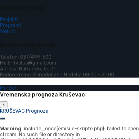
Projekti/Emisije
Projekti
Programi
Web tv
Kontakt inforamcije
Telefon: 037/499-500
Mail: rtvplus@gmail.com
Adresa: Balkanska br. 71
Radno vreme: Ponedeljak - Nedelja 08:00 - 21:00
MarBel
Vremenska prognoza Kruševac
×
KRUŠEVAC Prognoza
Warning
: include_once(emisije-skripte.php): failed to open
stream: No such file or directory in