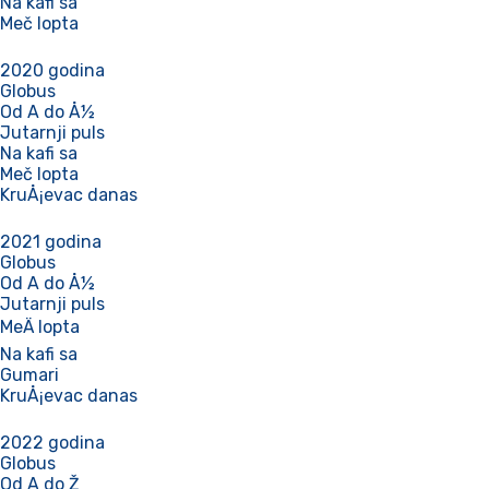
Na kafi sa
Meč lopta
2020 godina
Globus
Od A do Å½
Jutarnji puls
Na kafi sa
Meč lopta
KruÅ¡evac danas
2021 godina
Globus
Od A do Å½
Jutarnji puls
MeÄ lopta
Na kafi sa
Gumari
KruÅ¡evac danas
2022 godina
Globus
Od A do Ž