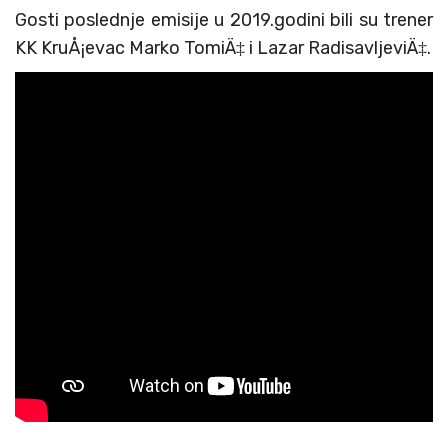
Gosti poslednje emisije u 2019.godini bili su trener
KK KruÅ¡evac Marko TomiÄ‡ i Lazar RadisavljeviÄ‡.