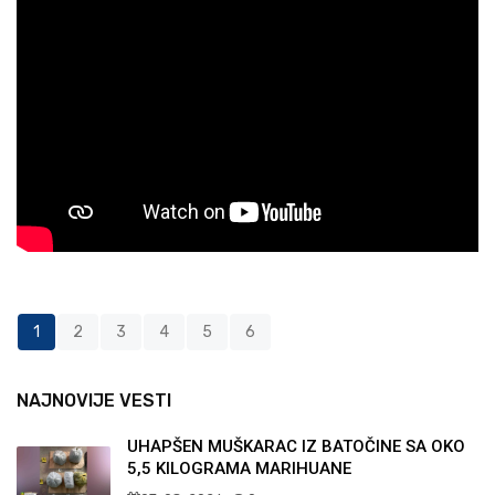
1
2
3
4
5
6
NAJNOVIJE VESTI
UHAPŠEN MUŠKARAC IZ BATOČINE SA OKO
5,5 KILOGRAMA MARIHUANE