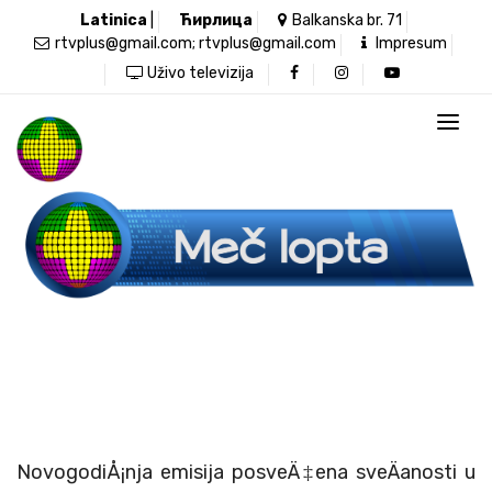
Latinica
|
Ћирлица
Balkanska br. 71
rtvplus@gmail.com; rtvplus@gmail.com
Impresum
Uživo televizija
NovogodiÅ¡nja emisija posveÄ‡ena sveÄanosti u