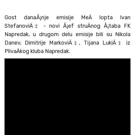
Gost danaÅ¡nje emisije MeÄ lopta Ivan
StefanoviÄ‡ - novi Å¡ef struÄnog Å¡taba FK
Napredak, u drugom delu emisije bili su Nikola
Danev, Dimitrije MarkoviÄ‡, Tijana LukiÄ‡ iz
PlivaÄkog kluba Napredak.