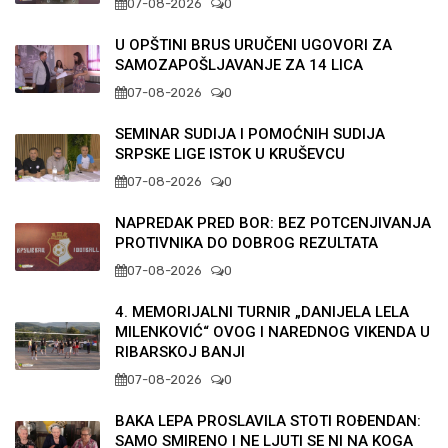
07-08-2026
0
U OPŠTINI BRUS URUČENI UGOVORI ZA
SAMOZAPOŠLJAVANJE ZA 14 LICA
07-08-2026
0
SEMINAR SUDIJA I POMOĆNIH SUDIJA
SRPSKE LIGE ISTOK U KRUŠEVCU
07-08-2026
0
NAPREDAK PRED BOR: BEZ POTCENJIVANJA
PROTIVNIKA DO DOBROG REZULTATA
07-08-2026
0
4. MEMORIJALNI TURNIR „DANIJELA LELA
MILENKOVIĆ“ OVOG I NAREDNOG VIKENDA U
RIBARSKOJ BANJI
07-08-2026
0
BAKA LEPA PROSLAVILA STOTI ROĐENDAN:
SAMO SMIRENO I NE LJUTI SE NI NA KOGA