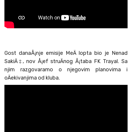
Gost danaÅ¡nje emisije MeÄ lopta bio je Nenad
SakiÄ‡, nov Å¡ef struÄnog Å¡taba FK Trayal. Sa
njim razgovaramo o njegovim planovima i
oÄekivanjima od kluba.