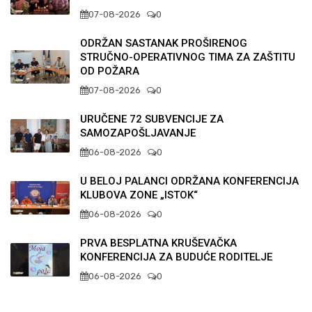
07-08-2026
0
ODRŽAN SASTANAK PROŠIRENOG
STRUČNO-OPERATIVNOG TIMA ZA ZAŠTITU
OD POŽARA
07-08-2026
0
URUČENE 72 SUBVENCIJE ZA
SAMOZAPOŠLJAVANJE
06-08-2026
0
U BELOJ PALANCI ODRŽANA KONFERENCIJA
KLUBOVA ZONE „ISTOK“
06-08-2026
0
PRVA BESPLATNA KRUŠEVAČKA
KONFERENCIJA ZA BUDUĆE RODITELJE
06-08-2026
0