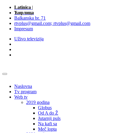
Latinica
|
Ћирлица
Balkanska br. 71
rtvplus@gmail.com; rtvplus@gmail.com
Impresum
Uživo televizija
Naslovna
Tv program
Web tv
2019 godina
Globus
Od A do Ž
Jutarnji puls
Na kafi sa
Meč lopta