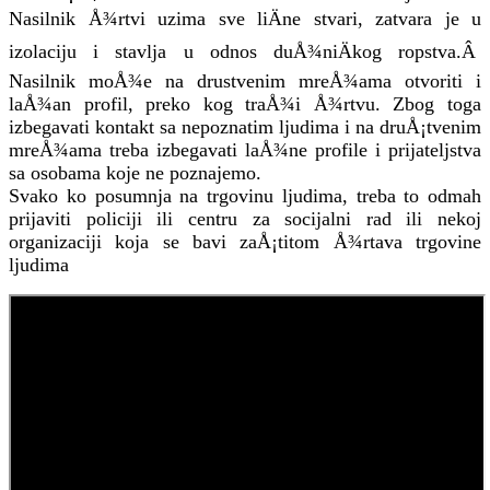
Nasilnik Å¾rtvi uzima sve liÄne stvari, zatvara je u
izolaciju i stavlja u odnos duÅ¾niÄkog ropstva.Â
Nasilnik moÅ¾e na drustvenim mreÅ¾ama otvoriti i
laÅ¾an profil, preko kog traÅ¾i Å¾rtvu. Zbog toga
izbegavati kontakt sa nepoznatim ljudima i na druÅ¡tvenim
mreÅ¾ama treba izbegavati laÅ¾ne profile i prijateljstva
sa osobama koje ne poznajemo.
Svako ko posumnja na trgovinu ljudima, treba to odmah
prijaviti policiji ili centru za socijalni rad ili nekoj
organizaciji koja se bavi zaÅ¡titom Å¾rtava trgovine
ljudima