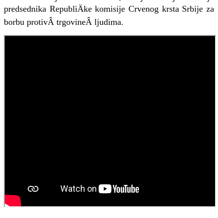
predsednika RepubliÄke komisije Crvenog krsta Srbije za
borbu protivÂ trgovineÂ ljudima.