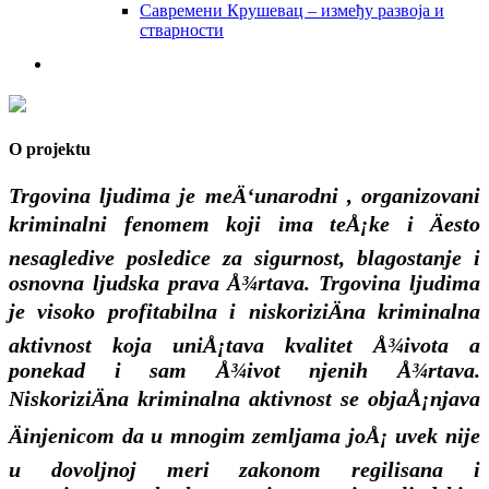
Савремени Крушевац – између развоја и
стварности
O projektu
Trgovina ljudima je meÄ‘unarodni , organizovani
kriminalni fenomem koji ima teÅ¡ke i Äesto
nesagledive posledice za sigurnost, blagostanje i
osnovna ljudska prava Å¾rtava. Trgovina ljudima
je visoko profitabilna i niskoriziÄna kriminalna
aktivnost koja uniÅ¡tava kvalitet Å¾ivota a
ponekad i sam Å¾ivot njenih Å¾rtava.
NiskoriziÄna kriminalna aktivnost se objaÅ¡njava
Äinjenicom da u mnogim zemljama joÅ¡ uvek nije
u dovoljnoj meri zakonom regilisana i