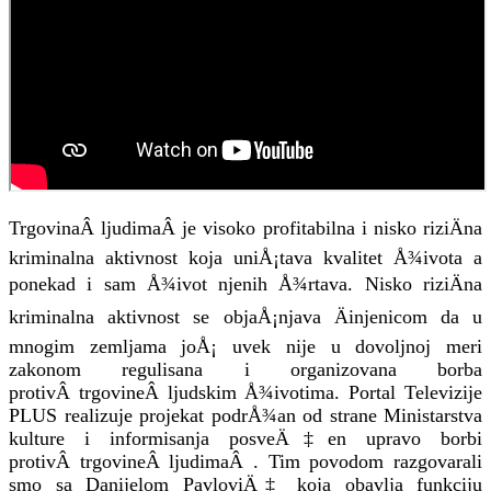
TrgovinaÂ ljudimaÂ je visoko profitabilna i nisko riziÄna
kriminalna aktivnost koja uniÅ¡tava kvalitet Å¾ivota a
ponekad i sam Å¾ivot njenih Å¾rtava. Nisko riziÄna
kriminalna aktivnost se objaÅ¡njava Äinjenicom da u
mnogim zemljama joÅ¡ uvek nije u dovoljnoj meri
zakonom regulisana i organizovana borba
protivÂ trgovineÂ ljudskim Å¾ivotima. Portal Televizije
PLUS realizuje projekat podrÅ¾an od strane Ministarstva
kulture i informisanja posveÄ‡en upravo borbi
protivÂ trgovineÂ ljudimaÂ . Tim povodom razgovarali
smo sa Danijelom PavloviÄ‡ koja obavlja funkciju