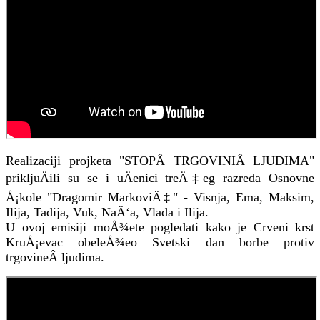
Realizaciji projketa "STOPÂ TRGOVINIÂ LJUDIMA"
prikljuÄili su se i uÄenici treÄ‡eg razreda Osnovne
Å¡kole "Dragomir MarkoviÄ‡" - Visnja, Ema, Maksim,
Ilija, Tadija, Vuk, NaÄ‘a, Vlada i Ilija.
U ovoj emisiji moÅ¾ete pogledati kako je Crveni krst
KruÅ¡evac obeleÅ¾eo Svetski dan borbe protiv
trgovineÂ ljudima.