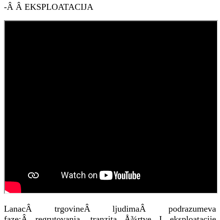
-Â Â EKSPLOATACIJA
LanacÂ trgovineÂ ljudimaÂ podrazumeva
faze:Â regrutovanja, tranzita Å¾rtve I eksploatacije