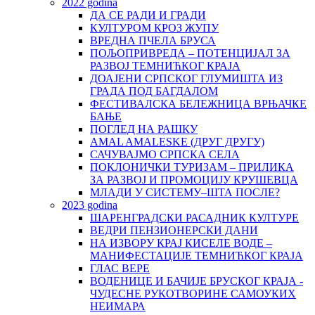
2022 godina
ДА СЕ РАДИ И ГРАДИ
КУЛТУРОМ КРОЗ ЖУПУ
ВРЕДНА ПЧЕЛА БРУСА
ПОЉОПРИВРЕДА – ПОТЕНЦИЈАЛ ЗА
РАЗВОЈ ТЕМНИЋКОГ КРАЈА
ДОАЈЕНИ СРПСКОГ ГЛУМИШТА ИЗ
ГРАДА ПОД БАГДАЛОМ
ФЕСТИВАЛСКА БЕЛЕЖНИЦА ВРЊАЧКЕ
БАЊЕ
ПОГЛЕД НА РАШКУ
AMAL AMALESKE (ДРУГ ДРУГУ)
САЧУВАЈМО СРПСКА СЕЛА
ПОКЛОНИЧКИ ТУРИЗАМ – ПРИЛИКА
ЗА РАЗВОЈ И ПРОМОЦИЈУ КРУШЕВЦА
МЛАДИ У СИСТЕМУ–ШТА ПОСЛЕ?
2023 godina
ШАРЕНГРАДСКИ РАСАДНИК КУЛТУРЕ
ВЕДРИ ПЕНЗИОНЕРСКИ ДАНИ
НА ИЗВОРУ КРАЈ КИСЕЛЕ ВОДЕ –
МАНИФЕСТАЦИЈЕ ТЕМНИЋКОГ КРАЈА
ГЛАС ВЕРЕ
ВОДЕНИЦЕ И БАЧИЈЕ БРУСКОГ КРАЈА -
ЧУДЕСНЕ РУКОТВОРИНЕ САМОУКИХ
НЕИМАРА