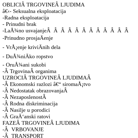
OBLICIÂ TRGOVINEÂ LJUDIMA
â€‹- Seksualna eksploatacija
-Radna eksploatacija
- Prinudni brak
-LaÅ¾no usvajanjeÂ Â Â Â Â Â Â Â Â Â Â Â
-Prinudno prosjaÄenje
- VrÅ¡enje kriviÄnih dela
- DuÅ¾niÄko ropstvo
- OruÅ¾ani sukobi
-Â TrgovinaÂ organima
UZROCIÂ TRGOVINEÂ LJUDIMAÂ
-Â Ekonomski razlozi â€“ siromaÅ¡tvo
-Â Nedostatak obrazovanjaÂ
-Â NezaposlenostÂ
-Â Rodna diskriminacija
-Â Nasilje u porodici
-Â GraÄ‘anski ratovi
FAZEÂ TRGOVINEÂ LJUDIMA
-Â VRBOVANJE
-Â TRANSPORT