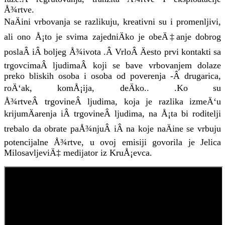
Å¾rtve.
NaÄini vrbovanja se razlikuju, kreativni su i promenljivi,
ali ono Å¡to je svima zajedniÄko je obeÄ‡anje dobrog
poslaÂ iÂ boljeg Å¾ivota .Â VrloÂ Äesto prvi kontakti sa
trgovcimaÂ ljudimaÂ koji se bave vrbovanjem dolaze
preko bliskih osoba i osoba od poverenja -Â drugarica,
roÄ‘ak, komÅ¡ija, deÄko.. .Ko su
Å¾rtveÂ trgovineÂ ljudima, koja je razlika izmeÄ‘u
krijumÄarenja iÂ trgovineÂ ljudima, na Å¡ta bi roditelji
trebalo da obrate paÅ¾njuÂ iÂ na koje naÄine se vrbuju
potencijalne Å¾rtve, u ovoj emisiji govorila je Jelica
MilosavljeviÄ‡ medijator iz KruÅ¡evca.