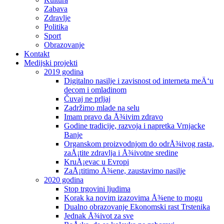
Zabava
Zdravlje
Politika
Sport
Obrazovanje
Kontakt
Medijski projekti
2019 godina
Digitalno nasilje i zavisnost od interneta meÄ‘u
decom i omladinom
Čuvaj ne prljaj
Zadržimo mlade na selu
Imam pravo da Å¾ivim zdravo
Godine tradicije, razvoja i napretka Vrnjacke
Banje
Organskom proizvodnjom do odrÅ¾ivog rasta,
zaÅ¡tite zdravlja i Å¾ivotne sredine
KruÅ¡evac u Evropi
ZaÅ¡titimo Å¾ene, zaustavimo nasilje
2020 godina
Stop trgovini ljudima
Korak ka novim izazovima Å¾ene to mogu
Dualno obrazovanje Ekonomski rast Trstenika
Jednak Å¾ivot za sve