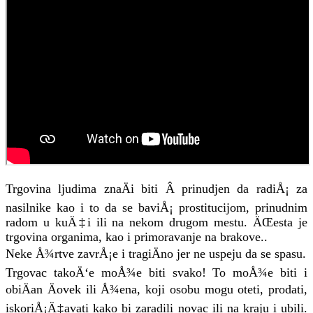
Trgovina ljudima znaÄi biti Â prinudjen da radiÅ¡ za
nasilnike kao i to da se baviÅ¡ prostitucijom, prinudnim
radom u kuÄ‡i ili na nekom drugom mestu. ÄŒesta je
trgovina organima, kao i primoravanje na brakove..
Neke Å¾rtve zavrÅ¡e i tragiÄno jer ne uspeju da se spasu.
Trgovac takoÄ‘e moÅ¾e biti svako! To moÅ¾e biti i
obiÄan Äovek ili Å¾ena, koji osobu mogu oteti, prodati,
iskoriÅ¡Ä‡avati kako bi zaradili novac ili na kraju i ubili.