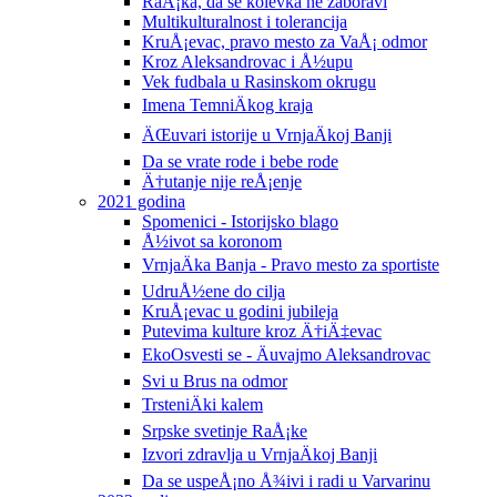
RaÅ¡ka, da se kolevka ne zaboravi
Multikulturalnost i tolerancija
KruÅ¡evac, pravo mesto za VaÅ¡ odmor
Kroz Aleksandrovac i Å½upu
Vek fudbala u Rasinskom okrugu
Imena TemniÄkog kraja
ÄŒuvari istorije u VrnjaÄkoj Banji
Da se vrate rode i bebe rode
Ä†utanje nije reÅ¡enje
2021 godina
Spomenici - Istorijsko blago
Å½ivot sa koronom
VrnjaÄka Banja - Pravo mesto za sportiste
UdruÅ½ene do cilja
KruÅ¡evac u godini jubileja
Putevima kulture kroz Ä†iÄ‡evac
EkoOsvesti se - Äuvajmo Aleksandrovac
Svi u Brus na odmor
TrsteniÄki kalem
Srpske svetinje RaÅ¡ke
Izvori zdravlja u VrnjaÄkoj Banji
Da se uspeÅ¡no Å¾ivi i radi u Varvarinu