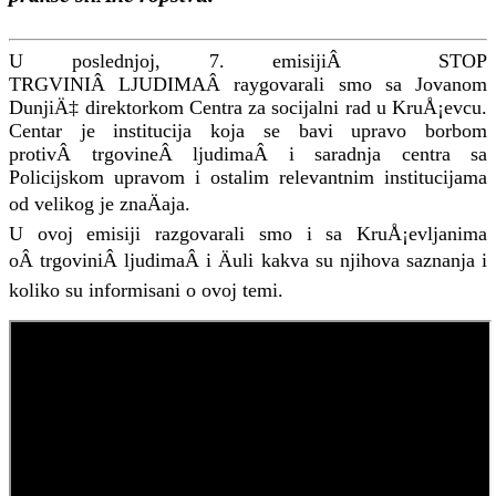
U poslednjoj, 7. emisijiÂ STOP
TRGVINIÂ LJUDIMAÂ raygovarali smo sa Jovanom
DunjiÄ‡ direktorkom Centra za socijalni rad u KruÅ¡evcu.
Centar je institucija koja se bavi upravo borbom
protivÂ trgovineÂ ljudimaÂ i saradnja centra sa
Policijskom upravom i ostalim relevantnim institucijama
od velikog je znaÄaja.
U ovoj emisiji razgovarali smo i sa KruÅ¡evljanima
oÂ trgoviniÂ ljudimaÂ i Äuli kakva su njihova saznanja i
koliko su informisani o ovoj temi.