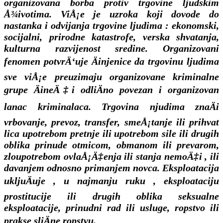
organizovana borba protiv trgovine ljudskim
Å¾ivotima. ViÅ¡e je uzroka koji dovode do
nastanka i odvijanja trgovine ljudima : ekonomski,
socijalni, prirodne katastrofe, verska shvatanja,
kulturna razvijenost sredine. Organizovani
fenomen potvrÄ‘uje Äinjenice da trgovinu ljudima
sve viÅ¡e preuzimaju organizovane kriminalne
grupe ÄineÄ‡i odliÄno povezan i organizovan
lanac kriminalaca. Trgovina njudima znaÄi
vrbovanje, prevoz, transfer, smeÅ¡tanje ili prihvat
lica upotrebom pretnje ili upotrebom sile ili drugih
oblika prinude otmicom, obmanom ili prevarom,
zloupotrebom ovlaÅ¡Ä‡enja ili stanja nemoÄ‡i , ili
davanjem odnosno primanjem novca. Eksploatacija
ukljuÄuje , u najmanju ruku , eksploataciju
prostitucije ili drugih oblika seksualne
eksploatacije, prinudni rad ili usluge, ropstvo ili
prakse sliÄne ropstvu.