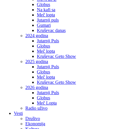
Globus
Na kafi sa
Meč lopta
Jutarnji puls
Gumari
Kruševac danas
2024 godina
Jutarnji Puls
Globus
Meč lopta
Kruševac Geto Show
2025 godina
Jutarnji Puls
Globus
Meč lopta
Kruševac Geto Show
2026 godina
Jutarnji Puls
Globus
Meč Lopta
Radio uživo
Vesti
Društvo
Ekonomija
Kultura