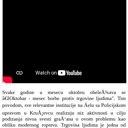
Svake godine u mesecu oktobru obeleÅ¾ava se
â€žOktobar - mesec borbe protiv trgovine ljudima". Tim
povodom, sve relevantne institucije na Äelu sa Policijskom
upravom u KruÅ¡evcu realizuju niz aktivnosti u cilju
podizanja nivoa svesti graÄ‘ana o ovom problemu kao
obliku modernog ropstva. Trgovina ljudima je jedna od