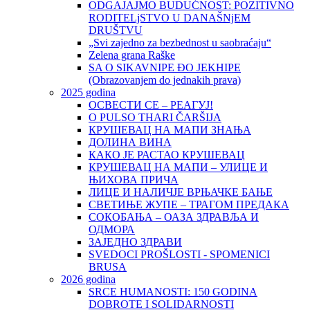
ODGAJAJMO BUDUĆNOST: POZITIVNO
RODITELjSTVO U DANAŠNjEM
DRUŠTVU
„Svi zajedno za bezbednost u saobraćaju“
Zelena grana Raške
SA O SIKAVNIPE ĐO JEKHIPE
(Obrazovanjem do jednakih prava)
2025 godina
ОСВЕСТИ СЕ – РЕАГУЈ!
O PULSO THARI ČARŠIJA
КРУШЕВАЦ НА МАПИ ЗНАЊА
ДОЛИНА ВИНА
КАКО ЈЕ РАСТАО КРУШЕВАЦ
КРУШЕВАЦ НА МАПИ – УЛИЦЕ И
ЊИХОВА ПРИЧА
ЛИЦЕ И НАЛИЧЈЕ ВРЊАЧКЕ БАЊЕ
СВЕТИЊЕ ЖУПЕ – ТРАГОМ ПРЕДАКА
СОКОБАЊА – ОАЗА ЗДРАВЉА И
ОДМОРА
ЗАЈЕДНО ЗДРАВИ
SVEDOCI PROŠLOSTI - SPOMENICI
BRUSA
2026 godina
SRCE HUMANOSTI: 150 GODINA
DOBROTE I SOLIDARNOSTI