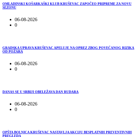
OMLADINSKI KOŠARKAŠKI KLUB KRUŠEVAC ZAPOČEO PRIPREME ZA NOVU
SEZONU
06-08-2026
0
GRADSKA UPRAVA KRUŠEVAC APELUJE NA OPREZ ZBOG POVEĆANOG RIZIKA
OD POŽARA
06-08-2026
0
DANAS SE U SRBIJI OBELEŽAVA DAN RUDARA
06-08-2026
0
OPŠTA BOLNICA KRUŠEVAC NASTAVLJA AKCIJU BESPLATNIH PREVENTIVNIH
PREGLEDA