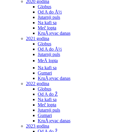
2020 godina
Globus
Od A do Å½
Jutarnji puls
Na kafi sa
Meč lopta
KruÅ¡evac danas
2021 godina
Globus
Od A do Å½
Jutarnji puls
MeÄ lopta
Na kafi sa
Gumari
KruÅ¡evac danas
2022 godina
Globus
Od A do Ž
Na kafi sa
Meč lopta
Jutarnji puls
Gumari
KruÅ¡evac danas
2023 godina
Od A do Ž