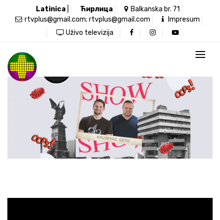
Latinica
|
Ћирлица
Balkanska br. 71
rtvplus@gmail.com; rtvplus@gmail.com
Impresum
Uživo televizija