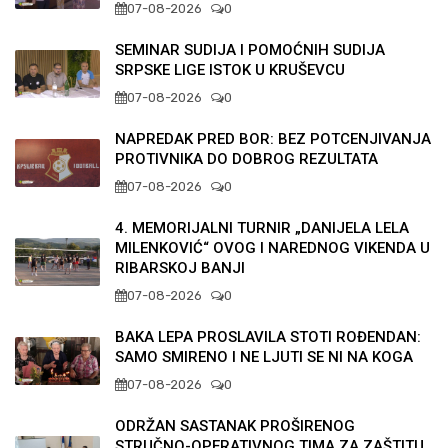
07-08-2026
0
SEMINAR SUDIJA I POMOĆNIH SUDIJA
SRPSKE LIGE ISTOK U KRUŠEVCU
07-08-2026
0
NAPREDAK PRED BOR: BEZ POTCENJIVANJA
PROTIVNIKA DO DOBROG REZULTATA
07-08-2026
0
4. MEMORIJALNI TURNIR „DANIJELA LELA
MILENKOVIĆ“ OVOG I NAREDNOG VIKENDA U
RIBARSKOJ BANJI
07-08-2026
0
BAKA LEPA PROSLAVILA STOTI ROĐENDAN:
SAMO SMIRENO I NE LJUTI SE NI NA KOGA
07-08-2026
0
ODRŽAN SASTANAK PROŠIRENOG
STRUČNO-OPERATIVNOG TIMA ZA ZAŠTITU