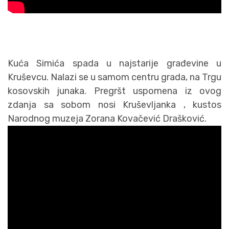
Kuća Simića spada u najstarije građevine u
Kruševcu. Nalazi se u samom centru grada, na Trgu
kosovskih junaka. Pregršt uspomena iz ovog
zdanja sa sobom nosi Kruševljanka , kustos
Narodnog muzeja Zorana Kovačević Drašković.