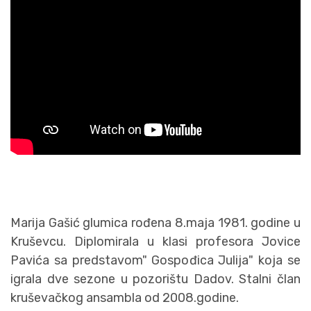
Marija Gašić glumica rođena 8.maja 1981. godine u
Kruševcu. Diplomirala u klasi profesora Jovice
Pavića sa predstavom" Gospođica Julija" koja se
igrala dve sezone u pozorištu Dadov. Stalni član
kruševačkog ansambla od 2008.godine.