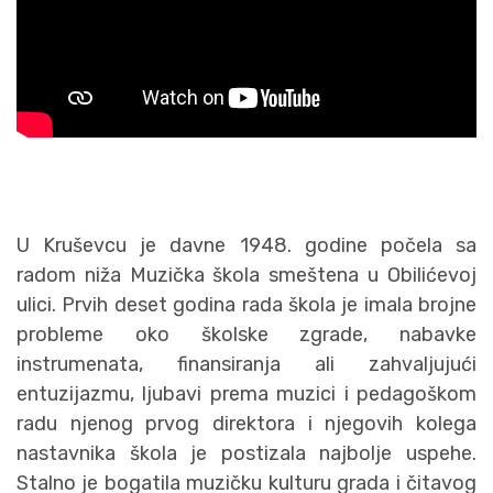
U Kruševcu je davne 1948. godine počela sa
radom niža Muzička škola smeštena u Obilićevoj
ulici. Prvih deset godina rada škola je imala brojne
probleme oko školske zgrade, nabavke
instrumenata, finansiranja ali zahvaljujući
entuzijazmu, ljubavi prema muzici i pedagoškom
radu njenog prvog direktora i njegovih kolega
nastavnika škola je postizala najbolje uspehe.
Stalno je bogatila muzičku kulturu grada i čitavog