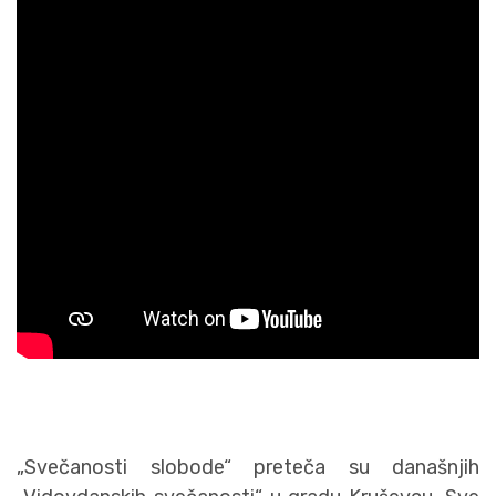
„Svečanosti slobode“ preteča su današnjih