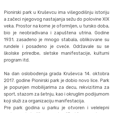
Pionirski park u Kruševcu ima višegodišnju istoriju
a začeci njegovog nastajanja sežu do polovine XIX
veka. Prostor na kome je oformljen, u tursko doba,
bio je neobrađivana i zapuštena utrina. Godine
1931. zasađeno je mnogo stabala, oblikovane su
rundele i posađeno je cveće. Održavale su se
školske priredbe, sletske manifestacije, kulturni
program itd.
Na dan oslobođenja grada Kruševca 14. oktobra
2017. godine Pionirski park je dobio novo lice. Park
je popunjen mobilijarima za decu, rekvizitima za
sport, stazom za šetnju, kao i okruglim podijumom
koji služi za organizaciju manifestacija.
Pre park godina u parku je otvoren i velelepni