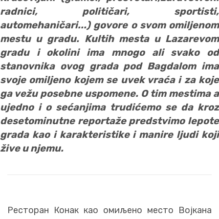
radnici, političari, sportisti,
automehaničari...) govore o svom omiljenom
mestu u gradu. Kultih mesta u Lazarevom
gradu i okolini ima mnogo ali svako od
stanovnika ovog grada pod Bagdalom ima
svoje omiljeno kojem se uvek vraća i za koje
ga vežu posebne uspomene. O tim mestima a
ujedno i o sećanjima trudićemo se da kroz
desetominutne reportaže predstvimo lepote
grada kao i karakteristike i manire ljudi koji
žive u njemu.
Ресторан Конак као омиљено место Војкана