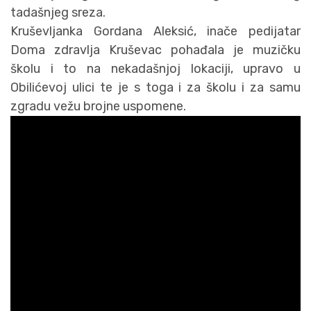
tadašnjeg sreza.
Kruševljanka Gordana Aleksić, inače pedijatar
Doma zdravlja Kruševac pohađala je muzičku
školu i to na nekadašnjoj lokaciji, upravo u
Obilićevoj ulici te je s toga i za školu i za samu
zgradu vežu brojne uspomene.