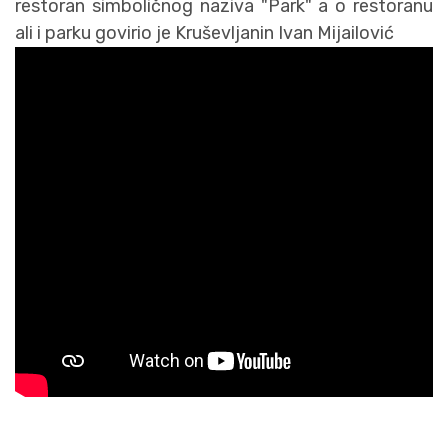
restoran simboličnog naziva "Park" a o restoranu
ali i parku govirio je Kruševljanin Ivan Mijailović