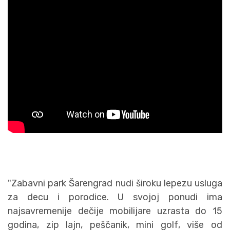
"Zabavni park Šarengrad nudi široku lepezu usluga
za decu i porodice. U svojoj ponudi ima
najsavremenije dečije mobilijare uzrasta do 15
godina, zip lajn, peščanik, mini golf, više od