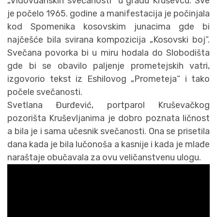
„Vidovdanskih svečanosti“ u gradu Kruševcu. Sve
je počelo 1965. godine a manifestacija je počinjala
kod Spomenika kosovskim junacima gde bi
najčešće bila svirana kompozicija „Kosovski boj“.
Svečana povorka bi u miru hodala do Slobodišta
gde bi se obavilo paljenje prometejskih vatri,
izgovorio tekst iz Eshilovog „Prometeja“ i tako
počele svečanosti.
Svetlana Đurđević, portparol Kruševačkog
pozorišta Kruševljanima je dobro poznata ličnost
a bila je i sama učesnik svečanosti. Ona se prisetila
dana kada je bila lučonoša a kasnije i kada je mlađe
naraštaje obučavala za ovu veličanstvenu ulogu.