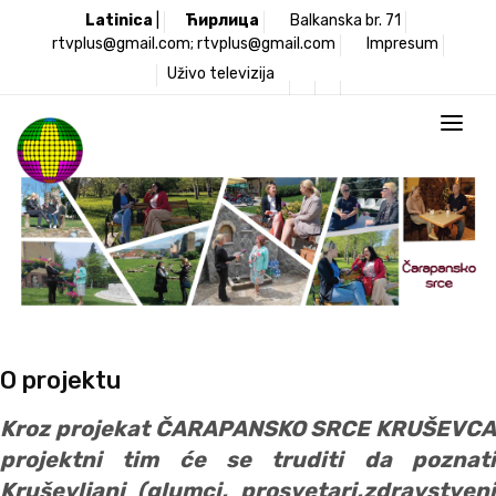
Latinica
|
Ћирлица
Balkanska br. 71
rtvplus@gmail.com; rtvplus@gmail.com
Impresum
Uživo televizija
O projektu
Kroz projekat ČARAPANSKO SRCE KRUŠEVCA
projektni tim će se truditi da poznati
Kruševljani (glumci, prosvetari,zdravstveni