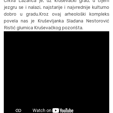
Crkva Lazarica je, uz kruševački grad, u čijem
jezgru se i nalazi, najstarije i najvrednije kulturno
dobro u gradu.Kroz ovaj arheološki kompleks
povela nas je Kruševljanka Slađana Nestorović
Ristić glumica Kruševačkog pozorišta.