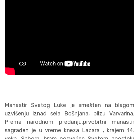
Manastir Svetog Luke je smešten na blagom
uzvišenju iznad sela Bošnjana, blizu Varvarina.
Prema narodnom predanju,prvobitni manastir
sagrađen je u vreme kneza Lazara , krajem 14.
veka. Saborni hram posvećen Svetom apostolu