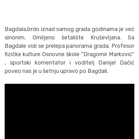
Bagdala,brdo iznad samog grada godinama je već
sinonim. Omiljeno šetalište Kruševljana. Sa
Bagdale vidi se prelepa panorama grada. Profesor
fizičke kulture Osnovne škole "Dragomir Marković"
, sportski komentator i voditelj Danijel Dačić
poveo nas je u šetnju upravo po Bagdali.