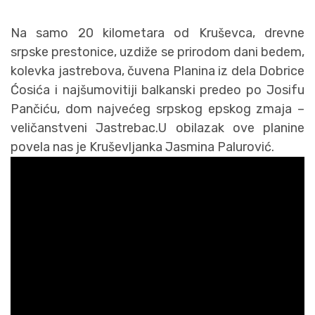
Na samo 20 kilometara od Kruševca, drevne
srpske prestonice, uzdiže se prirodom dani bedem,
kolevka jastrebova, čuvena Planina iz dela Dobrice
Ćosića i najšumovitiji balkanski predeo po Josifu
Pančiću, dom najvećeg srpskog epskog zmaja –
veličanstveni Jastrebac.U obilazak ove planine
povela nas je Kruševljanka Jasmina Palurović.