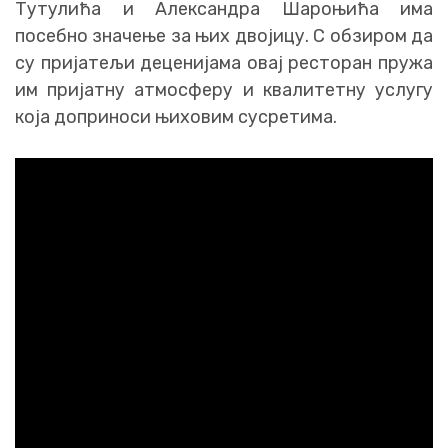
Тутулића и Александра Шароњића има
посебно значење за њих двојицу. С обзиром да
су пријатељи деценијама овај ресторан пружа
им пријатну атмосферу и квалитетну услугу
која доприноси њиховим сусретима.