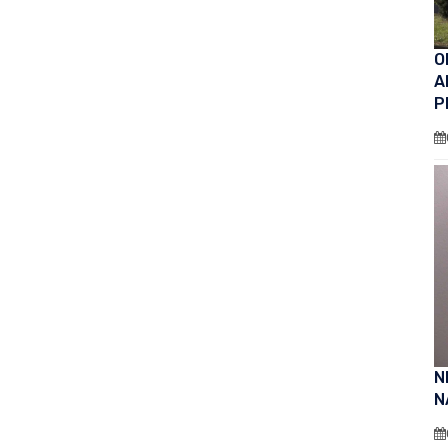
O
A
P
N
N