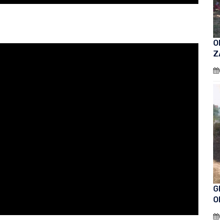
O
Z
G
O