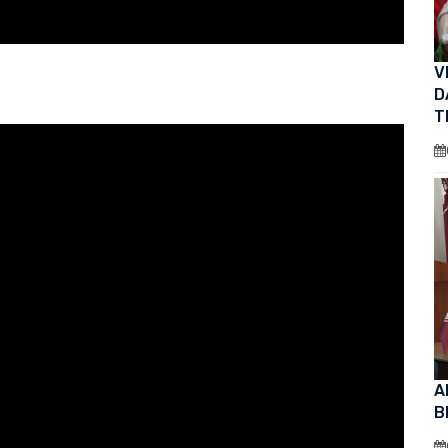
V
D
T
A
B