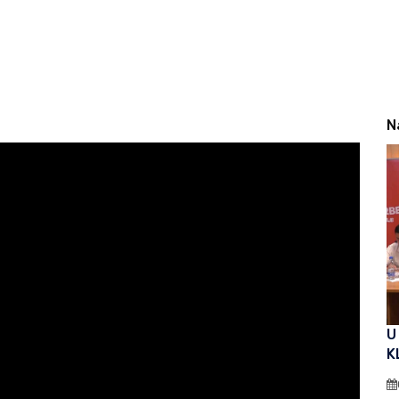
N
U
K