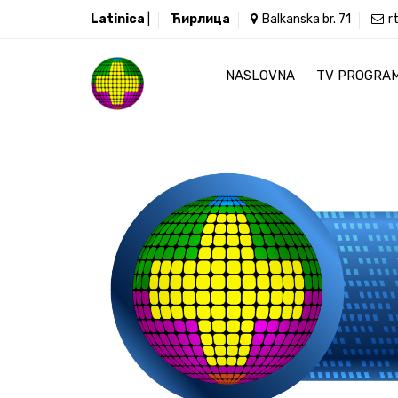
Latinica
|
Ћирлица
Balkanska br. 71
r
NASLOVNA
TV PROGRA