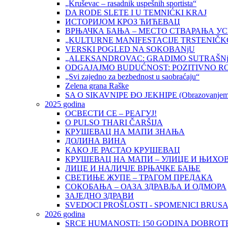
„Kruševac – rasadnik uspešnih sportista“
DA RODE SLETE I U TEMNIĆKI KRAJ
ИСТОРИЈОМ КРОЗ ЋИЋЕВАЦ
ВРЊАЧКА БАЊА – МЕСТО СТВАРАЊА У
„KULTURNE MANIFESTACIJE TRSTENIČK
VERSKI POGLED NA SOKOBANjU
„ALEKSANDROVAC: GRADIMO SUTRAŠNj
ODGAJAJMO BUDUĆNOST: POZITIVNO R
„Svi zajedno za bezbednost u saobraćaju“
Zelena grana Raške
SA O SIKAVNIPE ĐO JEKHIPE (Obrazovanjem d
2025 godina
ОСВЕСТИ СЕ – РЕАГУЈ!
O PULSO THARI ČARŠIJA
КРУШЕВАЦ НА МАПИ ЗНАЊА
ДОЛИНА ВИНА
КАКО ЈЕ РАСТАО КРУШЕВАЦ
КРУШЕВАЦ НА МАПИ – УЛИЦЕ И ЊИХО
ЛИЦЕ И НАЛИЧЈЕ ВРЊАЧКЕ БАЊЕ
СВЕТИЊЕ ЖУПЕ – ТРАГОМ ПРЕДАКА
СОКОБАЊА – ОАЗА ЗДРАВЉА И ОДМОРА
ЗАЈЕДНО ЗДРАВИ
SVEDOCI PROŠLOSTI - SPOMENICI BRUS
2026 godina
SRCE HUMANOSTI: 150 GODINA DOBROTE