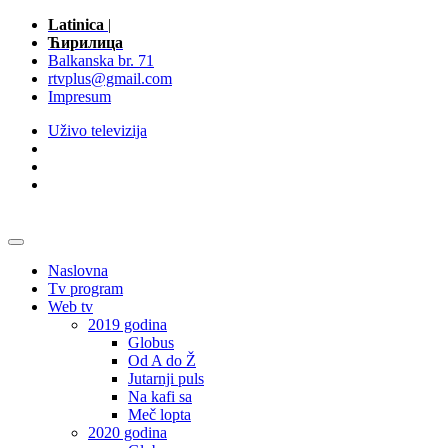
Latinica
|
Ћирилица
Balkanska br. 71
rtvplus@gmail.com
Impresum
Uživo televizija
Naslovna
Tv program
Web tv
2019 godina
Globus
Od A do Ž
Jutarnji puls
Na kafi sa
Meč lopta
2020 godina