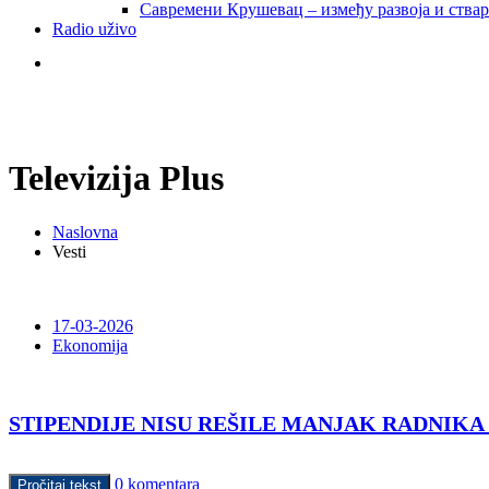
Савремени Крушевац – између развоја и ства
Radio uživo
Televizija Plus
Naslovna
Vesti
17-03-2026
Ekonomija
STIPENDIJE NISU REŠILE MANJAK RADNIKA
0 komentara
Pročitaj tekst