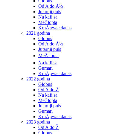
Globus
Od A do Å½
Jutarnji puls
Na kafi sa
Meč lopta
KruÅ¡evac danas
2021 godina
Globus
Od A do Å½
Jutarnji puls
MeÄ lopta
Na kafi sa
Gumari
KruÅ¡evac danas
2022 godina
Globus
Od A do Ž
Na kafi sa
Meč lopta
Jutarnji puls
Gumari
KruÅ¡evac danas
2023 godina
Od A do Ž
Globus