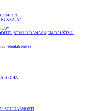
СПОМЕНА
OG KRAJA“
ICU“
ODITELjSTVO U DANAŠNjEM DRUŠTVU
o jednakih prava)
ВА ПРИЧА
A
 I SOLIDARNOSTI