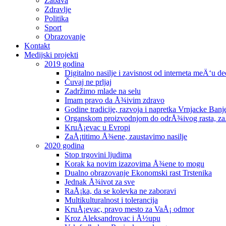
Zabava
Zdravlje
Politika
Sport
Obrazovanje
Kontakt
Medijski projekti
2019 godina
Digitalno nasilje i zavisnost od interneta meÄ‘u 
Čuvaj ne prljaj
Zadržimo mlade na selu
Imam pravo da Å¾ivim zdravo
Godine tradicije, razvoja i napretka Vrnjacke Banj
Organskom proizvodnjom do odrÅ¾ivog rasta, zaÅ¡
KruÅ¡evac u Evropi
ZaÅ¡titimo Å¾ene, zaustavimo nasilje
2020 godina
Stop trgovini ljudima
Korak ka novim izazovima Å¾ene to mogu
Dualno obrazovanje Ekonomski rast Trstenika
Jednak Å¾ivot za sve
RaÅ¡ka, da se kolevka ne zaboravi
Multikulturalnost i tolerancija
KruÅ¡evac, pravo mesto za VaÅ¡ odmor
Kroz Aleksandrovac i Å½upu