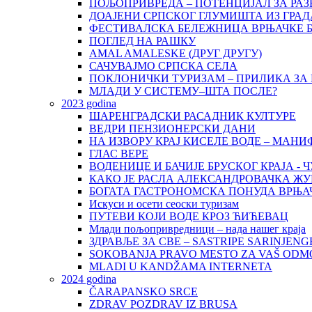
ПОЉОПРИВРЕДА – ПОТЕНЦИЈАЛ ЗА РАЗ
ДОАЈЕНИ СРПСКОГ ГЛУМИШТА ИЗ ГРАД
ФЕСТИВАЛСКА БЕЛЕЖНИЦА ВРЊАЧКЕ 
ПОГЛЕД НА РАШКУ
AMAL AMALESKE (ДРУГ ДРУГУ)
САЧУВАЈМО СРПСКА СЕЛА
ПОКЛОНИЧКИ ТУРИЗАМ – ПРИЛИКА ЗА 
МЛАДИ У СИСТЕМУ–ШТА ПОСЛЕ?
2023 godina
ШАРЕНГРАДСКИ РАСАДНИК КУЛТУРЕ
ВЕДРИ ПЕНЗИОНЕРСКИ ДАНИ
НА ИЗВОРУ КРАЈ КИСЕЛЕ ВОДЕ – МАН
ГЛАС ВЕРЕ
ВОДЕНИЦЕ И БАЧИЈЕ БРУСКОГ КРАЈА 
КАКО ЈЕ РАСЛА АЛЕКСАНДРОВАЧКА Ж
БОГАТА ГАСТРОНОМСКА ПОНУДА ВРЊА
Искуси и осети сеоски туризам
ПУТЕВИ КОЈИ ВОДЕ КРОЗ ЋИЋЕВАЦ
Млади пољопривредници – нада нашег краја
ЗДРАВЉЕ ЗА СВЕ – SASTRIPE SARINJENG
SOKOBANJA PRAVO MESTO ZA VAŠ ODM
MLADI U KANDŽAMA INTERNETA
2024 godina
ČARAPANSKO SRCE
ZDRAV POZDRAV IZ BRUSA