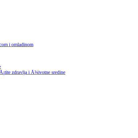
decom i omladinom
e
tite zdravlja i Å¾ivotne sredine