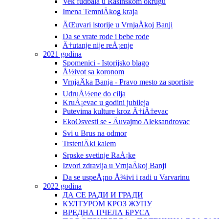
Vek fudbala u Rasinskom okrugu
Imena TemniÄkog kraja
ÄŒuvari istorije u VrnjaÄkoj Banji
Da se vrate rode i bebe rode
Ä†utanje nije reÅ¡enje
2021 godina
Spomenici - Istorijsko blago
Å½ivot sa koronom
VrnjaÄka Banja - Pravo mesto za sportiste
UdruÅ½ene do cilja
KruÅ¡evac u godini jubileja
Putevima kulture kroz Ä†iÄ‡evac
EkoOsvesti se - Äuvajmo Aleksandrovac
Svi u Brus na odmor
TrsteniÄki kalem
Srpske svetinje RaÅ¡ke
Izvori zdravlja u VrnjaÄkoj Banji
Da se uspeÅ¡no Å¾ivi i radi u Varvarinu
2022 godina
ДА СЕ РАДИ И ГРАДИ
КУЛТУРОМ КРОЗ ЖУПУ
ВРЕДНА ПЧЕЛА БРУСА