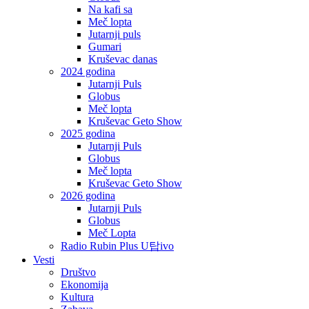
Na kafi sa
Meč lopta
Jutarnji puls
Gumari
Kruševac danas
2024 godina
Jutarnji Puls
Globus
Meč lopta
Kruševac Geto Show
2025 godina
Jutarnji Puls
Globus
Meč lopta
Kruševac Geto Show
2026 godina
Jutarnji Puls
Globus
Meč Lopta
Radio Rubin Plus U탑ivo
Vesti
Društvo
Ekonomija
Kultura