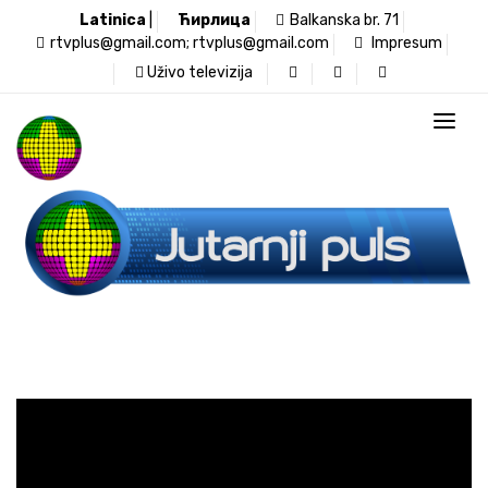
Latinica
|
Ћирлица
Balkanska br. 71
rtvplus@gmail.com; rtvplus@gmail.com
Impresum
Uživo televizija