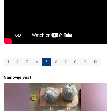
1
2
3
4
5
6
7
8
9
10
Najnovije vesti