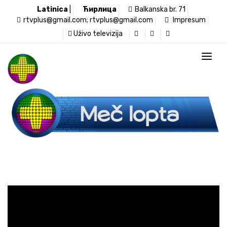
Latinica
|
Ћирлица
Balkanska br. 71
rtvplus@gmail.com; rtvplus@gmail.com
Impresum
Uživo televizija