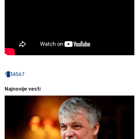
1
2
3
4
5
6
7
Najnovije vesti