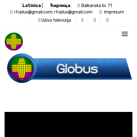
Latinica
|
Ћирлица
Balkanska br. 71
rtvplus@gmail.com; rtvplus@gmail.com
Impresum
Uživo televizija