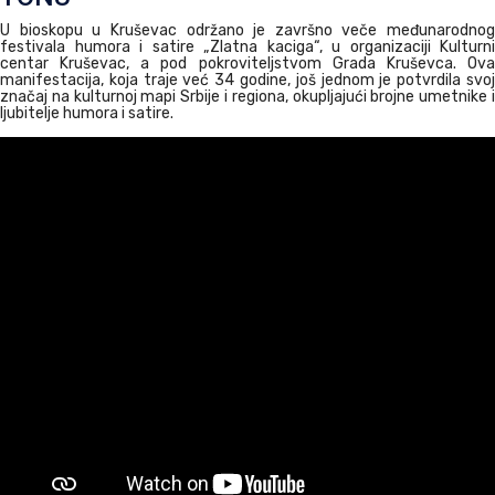
U bioskopu u Kruševac održano je završno veče međunarodnog
festivala humora i satire „Zlatna kaciga“, u organizaciji Kulturni
centar Kruševac, a pod pokroviteljstvom Grada Kruševca. Ova
manifestacija, koja traje već 34 godine, još jednom je potvrdila svoj
značaj na kulturnoj mapi Srbije i regiona, okupljajući brojne umetnike i
ljubitelje humora i satire.