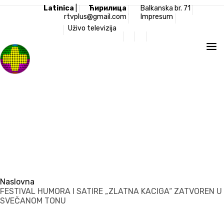
Latinica
|
Ћирилица
Balkanska br. 71
rtvplus@gmail.com
Impresum
Uživo televizija
Televizija Plus
Naslovna
FESTIVAL HUMORA I SATIRE „ZLATNA KACIGA“ ZATVOREN U
SVEČANOM TONU