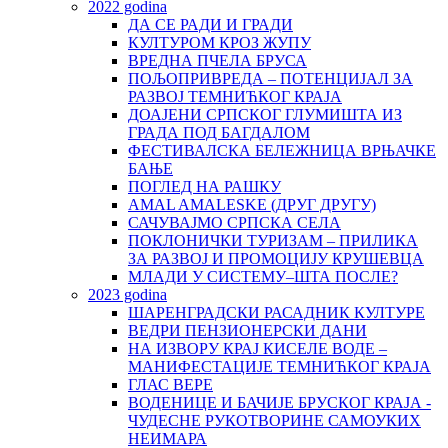
2022 godina
ДА СЕ РАДИ И ГРАДИ
КУЛТУРОМ КРОЗ ЖУПУ
ВРЕДНА ПЧЕЛА БРУСА
ПОЉОПРИВРЕДА – ПОТЕНЦИЈАЛ ЗА
РАЗВОЈ ТЕМНИЋКОГ КРАЈА
ДОАЈЕНИ СРПСКОГ ГЛУМИШТА ИЗ
ГРАДА ПОД БАГДАЛОМ
ФЕСТИВАЛСКА БЕЛЕЖНИЦА ВРЊАЧКЕ
БАЊЕ
ПОГЛЕД НА РАШКУ
AMAL AMALESKE (ДРУГ ДРУГУ)
САЧУВАЈМО СРПСКА СЕЛА
ПОКЛОНИЧКИ ТУРИЗАМ – ПРИЛИКА
ЗА РАЗВОЈ И ПРОМОЦИЈУ КРУШЕВЦА
МЛАДИ У СИСТЕМУ–ШТА ПОСЛЕ?
2023 godina
ШАРЕНГРАДСКИ РАСАДНИК КУЛТУРЕ
ВЕДРИ ПЕНЗИОНЕРСКИ ДАНИ
НА ИЗВОРУ КРАЈ КИСЕЛЕ ВОДЕ –
МАНИФЕСТАЦИЈЕ ТЕМНИЋКОГ КРАЈА
ГЛАС ВЕРЕ
ВОДЕНИЦЕ И БАЧИЈЕ БРУСКОГ КРАЈА -
ЧУДЕСНЕ РУКОТВОРИНЕ САМОУКИХ
НЕИМАРА