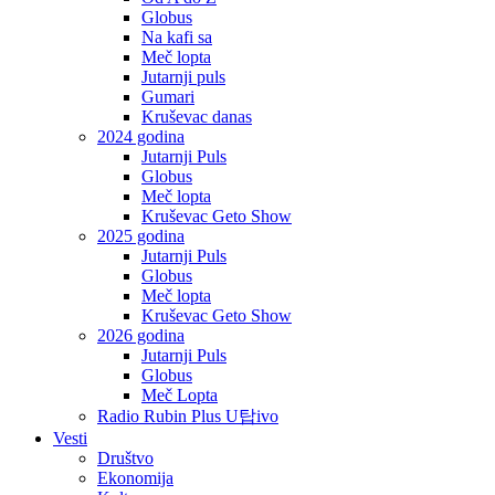
Globus
Na kafi sa
Meč lopta
Jutarnji puls
Gumari
Kruševac danas
2024 godina
Jutarnji Puls
Globus
Meč lopta
Kruševac Geto Show
2025 godina
Jutarnji Puls
Globus
Meč lopta
Kruševac Geto Show
2026 godina
Jutarnji Puls
Globus
Meč Lopta
Radio Rubin Plus U탑ivo
Vesti
Društvo
Ekonomija