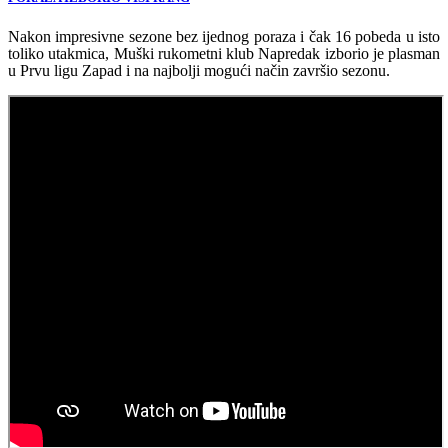
Nakon impresivne sezone bez ijednog poraza i čak 16 pobeda u isto
toliko utakmica, Muški rukometni klub Napredak izborio je plasman
u Prvu ligu Zapad i na najbolji mogući način završio sezonu.