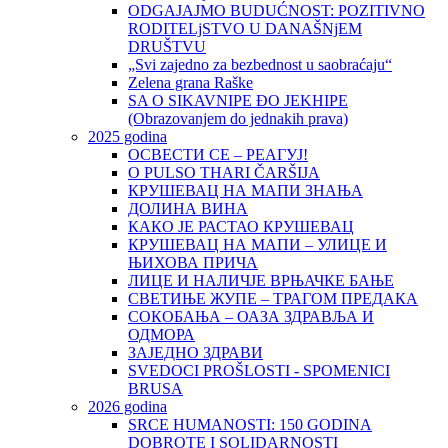
ODGAJAJMO BUDUĆNOST: POZITIVNO
RODITELjSTVO U DANAŠNjEM
DRUŠTVU
„Svi zajedno za bezbednost u saobraćaju“
Zelena grana Raške
SA O SIKAVNIPE ĐO JEKHIPE
(Obrazovanjem do jednakih prava)
2025 godina
ОСВЕСТИ СЕ – РЕАГУЈ!
O PULSO THARI ČARŠIJA
КРУШЕВАЦ НА МАПИ ЗНАЊА
ДОЛИНА ВИНА
КАКО ЈЕ РАСТАО КРУШЕВАЦ
КРУШЕВАЦ НА МАПИ – УЛИЦЕ И
ЊИХОВА ПРИЧА
ЛИЦЕ И НАЛИЧЈЕ ВРЊАЧКЕ БАЊЕ
СВЕТИЊЕ ЖУПЕ – ТРАГОМ ПРЕДАКА
СОКОБАЊА – ОАЗА ЗДРАВЉА И
ОДМОРА
ЗАЈЕДНО ЗДРАВИ
SVEDOCI PROŠLOSTI - SPOMENICI
BRUSA
2026 godina
SRCE HUMANOSTI: 150 GODINA
DOBROTE I SOLIDARNOSTI