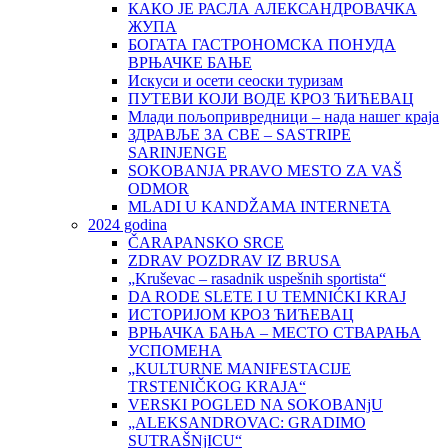
КАКО ЈЕ РАСЛА АЛЕКСАНДРОВАЧКА
ЖУПА
БОГАТА ГАСТРОНОМСКА ПОНУДА
ВРЊАЧКЕ БАЊЕ
Искуси и осети сеоски туризам
ПУТЕВИ КОЈИ ВОДЕ КРОЗ ЋИЋЕВАЦ
Млади пољопривредници – нада нашег краја
ЗДРАВЉЕ ЗА СВЕ – SASTRIPE
SARINJENGE
SOKOBANJA PRAVO MESTO ZA VAŠ
ODMOR
MLADI U KANDŽAMA INTERNETA
2024 godina
ČARAPANSKO SRCE
ZDRAV POZDRAV IZ BRUSA
„Kruševac – rasadnik uspešnih sportista“
DA RODE SLETE I U TEMNIĆKI KRAJ
ИСТОРИЈОМ КРОЗ ЋИЋЕВАЦ
ВРЊАЧКА БАЊА – МЕСТО СТВАРАЊА
УСПОМЕНА
„KULTURNE MANIFESTACIJE
TRSTENIČKOG KRAJA“
VERSKI POGLED NA SOKOBANjU
„ALEKSANDROVAC: GRADIMO
SUTRAŠNjICU“