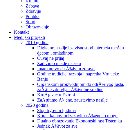
Kultura
Zabava
Zdravlje
Politika
Sport
Obrazovanje
Kontakt
Medijski projekti
2019 godina
Digitalno nasilje i zavisnost od interneta meÄ‘u
decom i omladinom
Čuvaj ne prljaj
Zadržimo mlade na selu
Imam pravo da Å¾ivim zdravo
Godine tradicije, razvoja i napretka Vrnjacke
Banje
Organskom proizvodnjom do odrÅ¾ivog rasta,
zaÅ¡tite zdravlja i Å¾ivotne sredine
KruÅ¡evac u Evropi
ZaÅ¡titimo Å¾ene, zaustavimo nasilje
2020 godina
Stop trgovini ljudima
Korak ka novim izazovima Å¾ene to mogu
Dualno obrazovanje Ekonomski rast Trstenika
Jednak Å¾ivot za sve