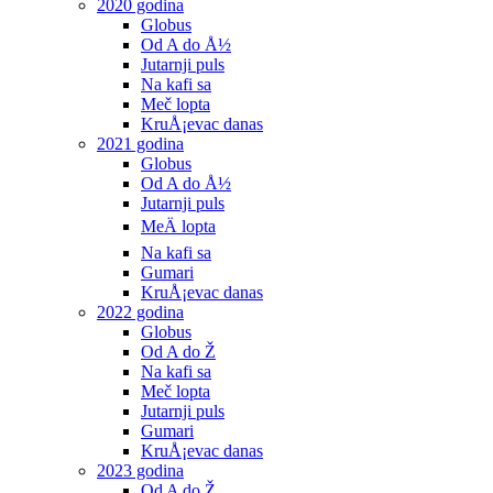
2020 godina
Globus
Od A do Å½
Jutarnji puls
Na kafi sa
Meč lopta
KruÅ¡evac danas
2021 godina
Globus
Od A do Å½
Jutarnji puls
MeÄ lopta
Na kafi sa
Gumari
KruÅ¡evac danas
2022 godina
Globus
Od A do Ž
Na kafi sa
Meč lopta
Jutarnji puls
Gumari
KruÅ¡evac danas
2023 godina
Od A do Ž