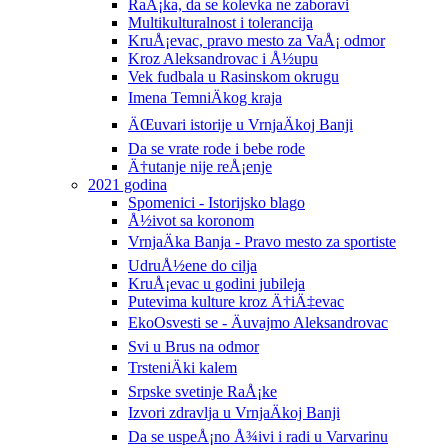
RaÅ¡ka, da se kolevka ne zaboravi
Multikulturalnost i tolerancija
KruÅ¡evac, pravo mesto za VaÅ¡ odmor
Kroz Aleksandrovac i Å½upu
Vek fudbala u Rasinskom okrugu
Imena TemniÄkog kraja
ÄŒuvari istorije u VrnjaÄkoj Banji
Da se vrate rode i bebe rode
Ä†utanje nije reÅ¡enje
2021 godina
Spomenici - Istorijsko blago
Å½ivot sa koronom
VrnjaÄka Banja - Pravo mesto za sportiste
UdruÅ½ene do cilja
KruÅ¡evac u godini jubileja
Putevima kulture kroz Ä†iÄ‡evac
EkoOsvesti se - Äuvajmo Aleksandrovac
Svi u Brus na odmor
TrsteniÄki kalem
Srpske svetinje RaÅ¡ke
Izvori zdravlja u VrnjaÄkoj Banji
Da se uspeÅ¡no Å¾ivi i radi u Varvarinu