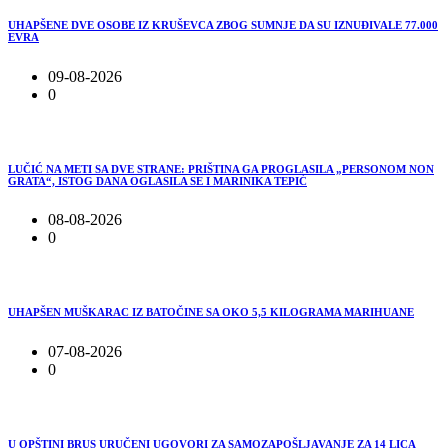
UHAPŠENE DVE OSOBE IZ KRUŠEVCA ZBOG SUMNJE DA SU IZNUĐIVALE 77.000
EVRA
09-08-2026
0
LUČIĆ NA METI SA DVE STRANE: PRIŠTINA GA PROGLASILA „PERSONOM NON
GRATA“, ISTOG DANA OGLASILA SE I MARINIKA TEPIĆ
08-08-2026
0
UHAPŠEN MUŠKARAC IZ BATOČINE SA OKO 5,5 KILOGRAMA MARIHUANE
07-08-2026
0
U OPŠTINI BRUS URUČENI UGOVORI ZA SAMOZAPOŠLJAVANJE ZA 14 LICA