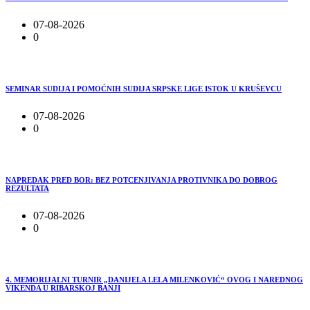
07-08-2026
0
SEMINAR SUDIJA I POMOĆNIH SUDIJA SRPSKE LIGE ISTOK U KRUŠEVCU
07-08-2026
0
NAPREDAK PRED BOR: BEZ POTCENJIVANJA PROTIVNIKA DO DOBROG
REZULTATA
07-08-2026
0
4. MEMORIJALNI TURNIR „DANIJELA LELA MILENKOVIĆ“ OVOG I NAREDNOG
VIKENDA U RIBARSKOJ BANJI