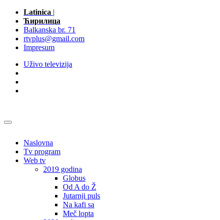
Latinica
|
Ћирилица
Balkanska br. 71
rtvplus@gmail.com
Impresum
Uživo televizija
Naslovna
Tv program
Web tv
2019 godina
Globus
Od A do Ž
Jutarnji puls
Na kafi sa
Meč lopta