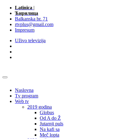
Latinica
|
Ћирилица
Balkanska br. 71
rtvplus@gmail.com
Impresum
Uživo televizija
Naslovna
Tv program
Web tv
2019 godina
Globus
Od A do Ž
Jutarnji puls
Na kafi sa
Meč lopta