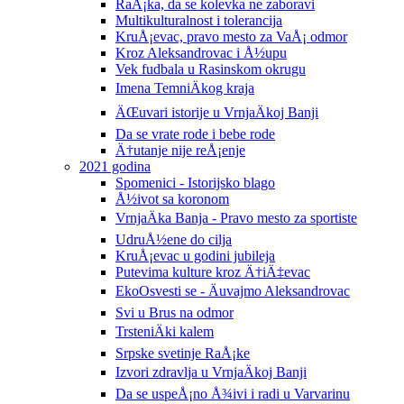
RaÅ¡ka, da se kolevka ne zaboravi
Multikulturalnost i tolerancija
KruÅ¡evac, pravo mesto za VaÅ¡ odmor
Kroz Aleksandrovac i Å½upu
Vek fudbala u Rasinskom okrugu
Imena TemniÄkog kraja
ÄŒuvari istorije u VrnjaÄkoj Banji
Da se vrate rode i bebe rode
Ä†utanje nije reÅ¡enje
2021 godina
Spomenici - Istorijsko blago
Å½ivot sa koronom
VrnjaÄka Banja - Pravo mesto za sportiste
UdruÅ½ene do cilja
KruÅ¡evac u godini jubileja
Putevima kulture kroz Ä†iÄ‡evac
EkoOsvesti se - Äuvajmo Aleksandrovac
Svi u Brus na odmor
TrsteniÄki kalem
Srpske svetinje RaÅ¡ke
Izvori zdravlja u VrnjaÄkoj Banji
Da se uspeÅ¡no Å¾ivi i radi u Varvarinu