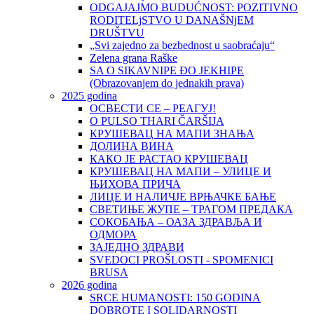
ODGAJAJMO BUDUĆNOST: POZITIVNO
RODITELjSTVO U DANAŠNjEM
DRUŠTVU
„Svi zajedno za bezbednost u saobraćaju“
Zelena grana Raške
SA O SIKAVNIPE ĐO JEKHIPE
(Obrazovanjem do jednakih prava)
2025 godina
ОСВЕСТИ СЕ – РЕАГУЈ!
O PULSO THARI ČARŠIJA
КРУШЕВАЦ НА МАПИ ЗНАЊА
ДОЛИНА ВИНА
КАКО ЈЕ РАСТАО КРУШЕВАЦ
КРУШЕВАЦ НА МАПИ – УЛИЦЕ И
ЊИХОВА ПРИЧА
ЛИЦЕ И НАЛИЧЈЕ ВРЊАЧКЕ БАЊЕ
СВЕТИЊЕ ЖУПЕ – ТРАГОМ ПРЕДАКА
СОКОБАЊА – ОАЗА ЗДРАВЉА И
ОДМОРА
ЗАЈЕДНО ЗДРАВИ
SVEDOCI PROŠLOSTI - SPOMENICI
BRUSA
2026 godina
SRCE HUMANOSTI: 150 GODINA
DOBROTE I SOLIDARNOSTI