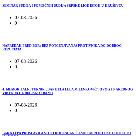
SEMINAR SUDIJA I POMOĆNIH SUDIJA SRPSKE LIGE ISTOK U KRUŠEVCU
07-08-2026
0
NAPREDAK PRED BOR: BEZ POTCENJIVANJA PROTIVNIKA DO DOBROG
REZULTATA
07-08-2026
0
4. MEMORIJALNI TURNIR „DANIJELA LELA MILENKOVIĆ“ OVOG I NAREDNOG
VIKENDA U RIBARSKOJ BANJI
07-08-2026
0
BAKA LEPA PROSLAVILA STOTI ROĐENDAN: SAMO SMIRENO I NE LJUTI SE NI