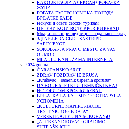
КАКО ЈЕ РАСЛА АЛЕКСАНДРОВАЧКА
ЖУПА
БОГАТА ГАСТРОНОМСКА ПОНУДА
ВРЊАЧКЕ БАЊЕ
Искуси и осети сеоски туризам
ПУТЕВИ КОЈИ ВОДЕ КРОЗ ЋИЋЕВАЦ
Млади пољопривредници – нада нашег краја
ЗДРАВЉЕ ЗА СВЕ – SASTRIPE
SARINJENGE
SOKOBANJA PRAVO MESTO ZA VAŠ
ODMOR
MLADI U KANDŽAMA INTERNETA
2024 godina
ČARAPANSKO SRCE
ZDRAV POZDRAV IZ BRUSA
„Kruševac – rasadnik uspešnih sportista“
DA RODE SLETE I U TEMNIĆKI KRAJ
ИСТОРИЈОМ КРОЗ ЋИЋЕВАЦ
ВРЊАЧКА БАЊА – МЕСТО СТВАРАЊА
УСПОМЕНА
„KULTURNE MANIFESTACIJE
TRSTENIČKOG KRAJA“
VERSKI POGLED NA SOKOBANjU
„ALEKSANDROVAC: GRADIMO
SUTRAŠNjICU“