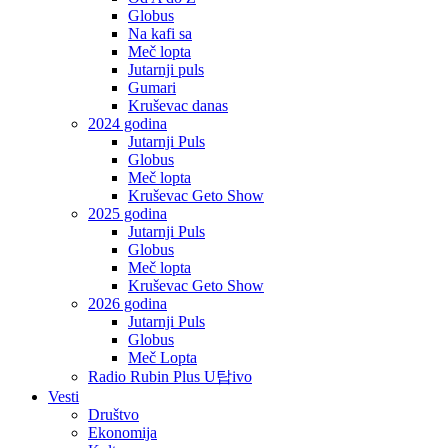
Globus
Na kafi sa
Meč lopta
Jutarnji puls
Gumari
Kruševac danas
2024 godina
Jutarnji Puls
Globus
Meč lopta
Kruševac Geto Show
2025 godina
Jutarnji Puls
Globus
Meč lopta
Kruševac Geto Show
2026 godina
Jutarnji Puls
Globus
Meč Lopta
Radio Rubin Plus U탑ivo
Vesti
Društvo
Ekonomija