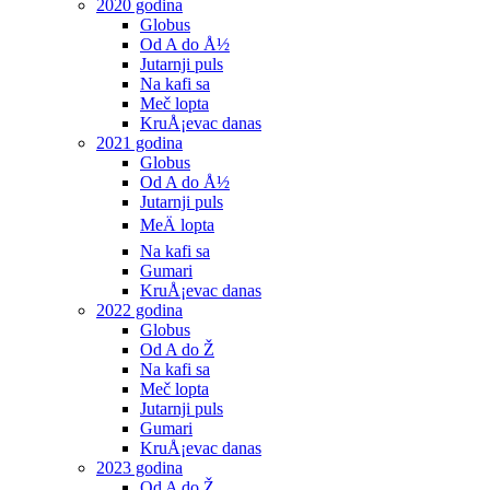
2020 godina
Globus
Od A do Å½
Jutarnji puls
Na kafi sa
Meč lopta
KruÅ¡evac danas
2021 godina
Globus
Od A do Å½
Jutarnji puls
MeÄ lopta
Na kafi sa
Gumari
KruÅ¡evac danas
2022 godina
Globus
Od A do Ž
Na kafi sa
Meč lopta
Jutarnji puls
Gumari
KruÅ¡evac danas
2023 godina
Od A do Ž