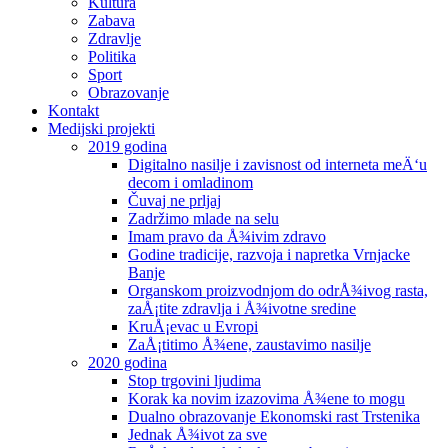
Kultura
Zabava
Zdravlje
Politika
Sport
Obrazovanje
Kontakt
Medijski projekti
2019 godina
Digitalno nasilje i zavisnost od interneta meÄ‘u
decom i omladinom
Čuvaj ne prljaj
Zadržimo mlade na selu
Imam pravo da Å¾ivim zdravo
Godine tradicije, razvoja i napretka Vrnjacke
Banje
Organskom proizvodnjom do odrÅ¾ivog rasta,
zaÅ¡tite zdravlja i Å¾ivotne sredine
KruÅ¡evac u Evropi
ZaÅ¡titimo Å¾ene, zaustavimo nasilje
2020 godina
Stop trgovini ljudima
Korak ka novim izazovima Å¾ene to mogu
Dualno obrazovanje Ekonomski rast Trstenika
Jednak Å¾ivot za sve