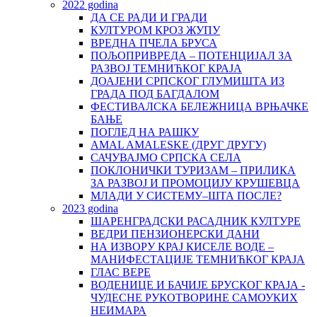
2022 godina
ДА СЕ РАДИ И ГРАДИ
КУЛТУРОМ КРОЗ ЖУПУ
ВРЕДНА ПЧЕЛА БРУСА
ПОЉОПРИВРЕДА – ПОТЕНЦИЈАЛ ЗА
РАЗВОЈ ТЕМНИЋКОГ КРАЈА
ДОАЈЕНИ СРПСКОГ ГЛУМИШТА ИЗ
ГРАДА ПОД БАГДАЛОМ
ФЕСТИВАЛСКА БЕЛЕЖНИЦА ВРЊАЧКЕ
БАЊЕ
ПОГЛЕД НА РАШКУ
AMAL AMALESKE (ДРУГ ДРУГУ)
САЧУВАЈМО СРПСКА СЕЛА
ПОКЛОНИЧКИ ТУРИЗАМ – ПРИЛИКА
ЗА РАЗВОЈ И ПРОМОЦИЈУ КРУШЕВЦА
МЛАДИ У СИСТЕМУ–ШТА ПОСЛЕ?
2023 godina
ШАРЕНГРАДСКИ РАСАДНИК КУЛТУРЕ
ВЕДРИ ПЕНЗИОНЕРСКИ ДАНИ
НА ИЗВОРУ КРАЈ КИСЕЛЕ ВОДЕ –
МАНИФЕСТАЦИЈЕ ТЕМНИЋКОГ КРАЈА
ГЛАС ВЕРЕ
ВОДЕНИЦЕ И БАЧИЈЕ БРУСКОГ КРАЈА -
ЧУДЕСНЕ РУКОТВОРИНЕ САМОУКИХ
НЕИМАРА