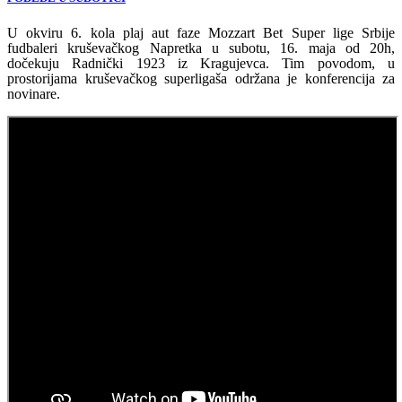
U okviru 6. kola plaj aut faze Mozzart Bet Super lige Srbije
fudbaleri kruševačkog Napretka u subotu, 16. maja od 20h,
dočekuju Radnički 1923 iz Kragujevca. Tim povodom, u
prostorijama kruševačkog superligaša održana je konferencija za
novinare.