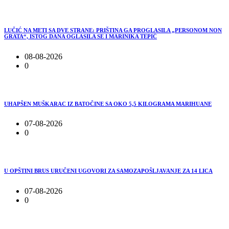
LUČIĆ NA METI SA DVE STRANE: PRIŠTINA GA PROGLASILA „PERSONOM NON
GRATA“, ISTOG DANA OGLASILA SE I MARINIKA TEPIĆ
08-08-2026
0
UHAPŠEN MUŠKARAC IZ BATOČINE SA OKO 5,5 KILOGRAMA MARIHUANE
07-08-2026
0
U OPŠTINI BRUS URUČENI UGOVORI ZA SAMOZAPOŠLJAVANJE ZA 14 LICA
07-08-2026
0