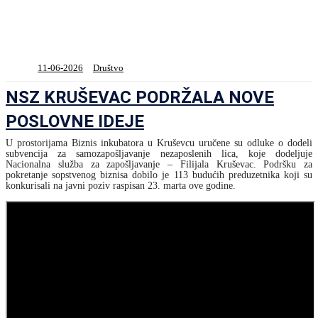
11-06-2026
Društvo
NSZ KRUŠEVAC PODRŽALA NOVE
POSLOVNE IDEJE
U prostorijama Biznis inkubatora u Kruševcu uručene su odluke o dodeli
subvencija za samozapošljavanje nezaposlenih lica, koje dodeljuje
Nacionalna služba za zapošljavanje – Filijala Kruševac. Podršku za
pokretanje sopstvenog biznisa dobilo je 113 budućih preduzetnika koji su
konkurisali na javni poziv raspisan 23. marta ove godine.