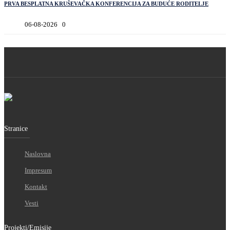
PRVA BESPLATNA KRUŠEVAČKA KONFERENCIJA ZA BUDUĆE RODITELJE
06-08-2026
0
Stranice
Naslovna
Impresum
Kontakt
Vesti
Projekti/Emisije