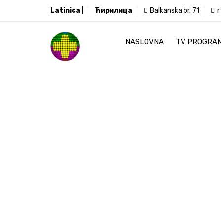
Latinica
|
Ћирилица
Balkanska br. 71
r
NASLOVNA
TV PROGRA