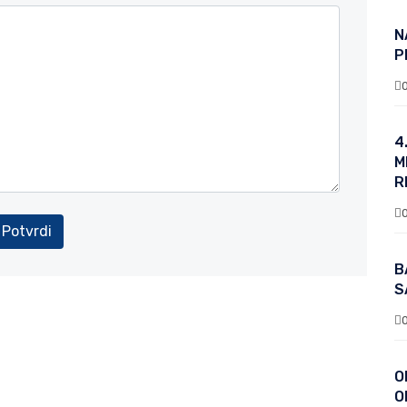
N
P
4
M
R
Potvrdi
B
S
O
O