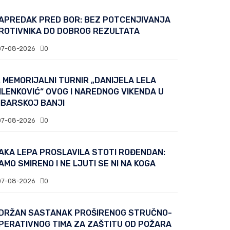
APREDAK PRED BOR: BEZ POTCENJIVANJA
ROTIVNIKA DO DOBROG REZULTATA
07-08-2026
0
. MEMORIJALNI TURNIR „DANIJELA LELA
ILENKOVIĆ“ OVOG I NAREDNOG VIKENDA U
IBARSKOJ BANJI
07-08-2026
0
AKA LEPA PROSLAVILA STOTI ROĐENDAN:
AMO SMIRENO I NE LJUTI SE NI NA KOGA
07-08-2026
0
DRŽAN SASTANAK PROŠIRENOG STRUČNO-
PERATIVNOG TIMA ZA ZAŠTITU OD POŽARA