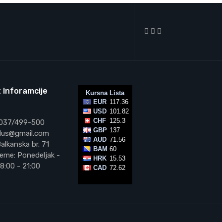
 Inforamcije
 037/499-500
vplus@gmail.com
alkanska br. 71
eme: Ponedeljak -
8:00 - 21:00