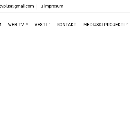
tvplus@gmail.com
Impresum
M
WEB TV
VESTI
KONTAKT
MEDIJSKI PROJEKTI
Televizija Plus