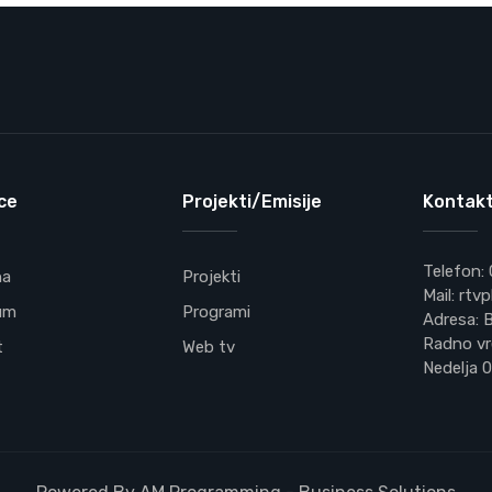
ce
Projekti/Emisije
Kontakt
Telefon:
na
Projekti
Mail: rt
um
Programi
Adresa: B
Radno vr
t
Web tv
Nedelja 0