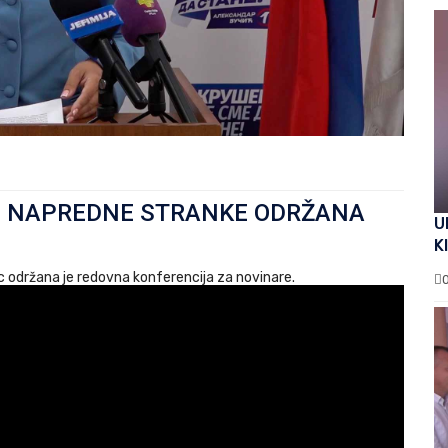
E NAPREDNE STRANKE ODRŽANA
U
K
održana je redovna konferencija za novinare.