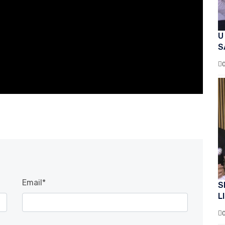
U
S
Email*
S
L