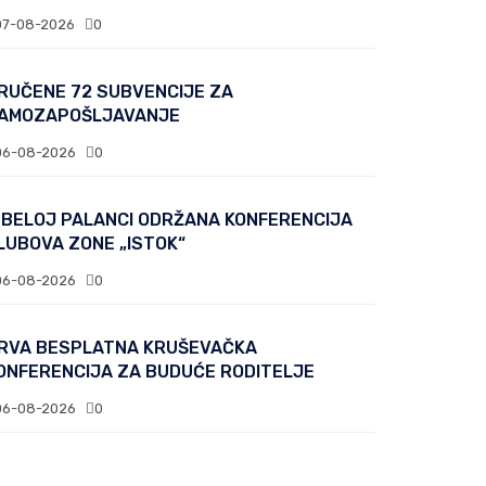
07-08-2026
0
RUČENE 72 SUBVENCIJE ZA
AMOZAPOŠLJAVANJE
06-08-2026
0
 BELOJ PALANCI ODRŽANA KONFERENCIJA
LUBOVA ZONE „ISTOK“
06-08-2026
0
RVA BESPLATNA KRUŠEVAČKA
ONFERENCIJA ZA BUDUĆE RODITELJE
06-08-2026
0