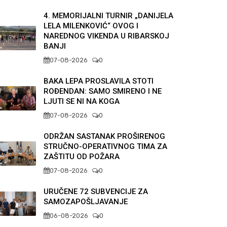
4. MEMORIJALNI TURNIR „DANIJELA
LELA MILENKOVIĆ“ OVOG I
NAREDNOG VIKENDA U RIBARSKOJ
BANJI
07-08-2026
0
BAKA LEPA PROSLAVILA STOTI
ROĐENDAN: SAMO SMIRENO I NE
LJUTI SE NI NA KOGA
07-08-2026
0
ODRŽAN SASTANAK PROŠIRENOG
STRUČNO-OPERATIVNOG TIMA ZA
ZAŠTITU OD POŽARA
07-08-2026
0
URUČENE 72 SUBVENCIJE ZA
SAMOZAPOŠLJAVANJE
06-08-2026
0