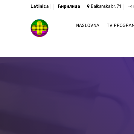
Latinica
|
Ћирилица
Balkanska br. 71
NASLOVNA
TV PROGRA