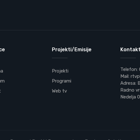
ce
Projekti/Emisije
Kontakt
Telefon:
na
Projekti
Mail: rt
um
Programi
Adresa: B
Radno vr
t
Web tv
Nedelja 0