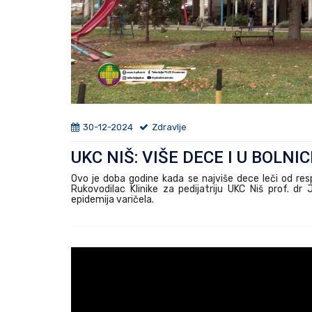
30-12-2024
Zdravlje
UKC NIŠ: VIŠE DECE I U BOLN
Ovo je doba godine kada se najviše dece leči od respi
Rukovodilac Klinike za pedijatriju UKC Niš prof. dr 
epidemija varičela.