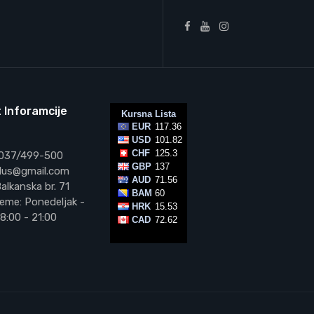
 Inforamcije
 037/499-500
vplus@gmail.com
alkanska br. 71
eme: Ponedeljak -
8:00 - 21:00