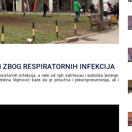
N
ICI ZBOG RESPIRATORNIH INFEKCIJA
ratornih infekcija, a neki od njih zahtevau i bolničko lečenje.
Jelena Vojinović kaže da je prisutna i pleuropneumonija, ali i