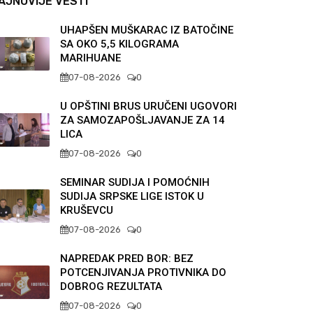
AJNOVIJE VESTI
UHAPŠEN MUŠKARAC IZ BATOČINE
SA OKO 5,5 KILOGRAMA
MARIHUANE
07-08-2026
0
U OPŠTINI BRUS URUČENI UGOVORI
ZA SAMOZAPOŠLJAVANJE ZA 14
LICA
07-08-2026
0
SEMINAR SUDIJA I POMOĆNIH
SUDIJA SRPSKE LIGE ISTOK U
KRUŠEVCU
07-08-2026
0
NAPREDAK PRED BOR: BEZ
POTCENJIVANJA PROTIVNIKA DO
DOBROG REZULTATA
07-08-2026
0