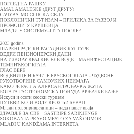
ПОГЛЕД НА РАШКУ
AMAL AMALESKE (ДРУГ ДРУГУ)
САЧУВАЈМО СРПСКА СЕЛА
ПОКЛОНИЧКИ ТУРИЗАМ – ПРИЛИКА ЗА РАЗВОЈ И
ПРОМОЦИЈУ КРУШЕВЦА
МЛАДИ У СИСТЕМУ–ШТА ПОСЛЕ?
2023 godina
ШАРЕНГРАДСКИ РАСАДНИК КУЛТУРЕ
ВЕДРИ ПЕНЗИОНЕРСКИ ДАНИ
НА ИЗВОРУ КРАЈ КИСЕЛЕ ВОДЕ – МАНИФЕСТАЦИЈЕ
ТЕМНИЋКОГ КРАЈА
ГЛАС ВЕРЕ
ВОДЕНИЦЕ И БАЧИЈЕ БРУСКОГ КРАЈА - ЧУДЕСНЕ
РУКОТВОРИНЕ САМОУКИХ НЕИМАРА
КАКО ЈЕ РАСЛА АЛЕКСАНДРОВАЧКА ЖУПА
БОГАТА ГАСТРОНОМСКА ПОНУДА ВРЊАЧКЕ БАЊЕ
Искуси и осети сеоски туризам
ПУТЕВИ КОЈИ ВОДЕ КРОЗ ЋИЋЕВАЦ
Млади пољопривредници – нада нашег краја
ЗДРАВЉЕ ЗА СВЕ – SASTRIPE SARINJENGE
SOKOBANJA PRAVO MESTO ZA VAŠ ODMOR
MLADI U KANDŽAMA INTERNETA