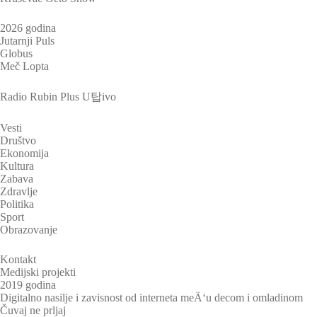
2026 godina
Jutarnji Puls
Globus
Meč Lopta
Radio Rubin Plus U탑ivo
Vesti
Društvo
Ekonomija
Kultura
Zabava
Zdravlje
Politika
Sport
Obrazovanje
Kontakt
Medijski projekti
2019 godina
Digitalno nasilje i zavisnost od interneta meÄ‘u decom i omladinom
Čuvaj ne prljaj