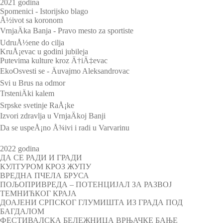
2021 godina
Spomenici - Istorijsko blago
Å½ivot sa koronom
VrnjaÄka Banja - Pravo mesto za sportiste
UdruÅ½ene do cilja
KruÅ¡evac u godini jubileja
Putevima kulture kroz Ä†iÄ‡evac
EkoOsvesti se - Äuvajmo Aleksandrovac
Svi u Brus na odmor
TrsteniÄki kalem
Srpske svetinje RaÅ¡ke
Izvori zdravlja u VrnjaÄkoj Banji
Da se uspeÅ¡no Å¾ivi i radi u Varvarinu
2022 godina
ДА СЕ РАДИ И ГРАДИ
КУЛТУРОМ КРОЗ ЖУПУ
ВРЕДНА ПЧЕЛА БРУСА
ПОЉОПРИВРЕДА – ПОТЕНЦИЈАЛ ЗА РАЗВОЈ
ТЕМНИЋКОГ КРАЈА
ДОАЈЕНИ СРПСКОГ ГЛУМИШТА ИЗ ГРАДА ПОД
БАГДАЛОМ
ФЕСТИВАЛСКА БЕЛЕЖНИЦА ВРЊАЧКЕ БАЊЕ