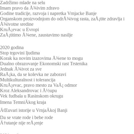
Zadržimo mlade na selu
Imam pravo da Å¾ivim zdravo
Godine tradicije, razvoja i napretka Vrnjacke Banje
Organskom proizvodnjom do odrÅ¾ivog rasta, zaÅ¡tite zdravlja i
Å¾ivotne sredine
KruÅ¡evac u Evropi
ZaÅ¡titimo Å¾ene, zaustavimo nasilje
2020 godina
Stop trgovini ljudima
Korak ka novim izazovima Å¾ene to mogu
Dualno obrazovanje Ekonomski rast Trstenika
Jednak Å¾ivot za sve
RaÅ¡ka, da se kolevka ne zaboravi
Multikulturalnost i tolerancija
KruÅ¡evac, pravo mesto za VaÅ¡ odmor
Kroz Aleksandrovac i Å½upu
Vek fudbala u Rasinskom okrugu
Imena TemniÄkog kraja
ÄŒuvari istorije u VrnjaÄkoj Banji
Da se vrate rode i bebe rode
Ä†utanje nije reÅ¡enje