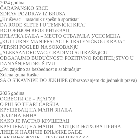
2024 godina
ČARAPANSKO SRCE
ZDRAV POZDRAV IZ BRUSA
„Kruševac – rasadnik uspešnih sportista“
DA RODE SLETE I U TEMNIĆKI KRAJ
ИСТОРИЈОМ КРОЗ ЋИЋЕВАЦ
ВРЊАЧКА БАЊА – МЕСТО СТВАРАЊА УСПОМЕНА
„KULTURNE MANIFESTACIJE TRSTENIČKOG KRAJA“
VERSKI POGLED NA SOKOBANjU
„ALEKSANDROVAC: GRADIMO SUTRAŠNjICU“
ODGAJAJMO BUDUĆNOST: POZITIVNO RODITELjSTVO U
DANAŠNjEM DRUŠTVU
„Svi zajedno za bezbednost u saobraćaju“
Zelena grana Raške
SA O SIKAVNIPE ĐO JEKHIPE (Obrazovanjem do jednakih prava)
2025 godina
ОСВЕСТИ СЕ – РЕАГУЈ!
O PULSO THARI ČARŠIJA
КРУШЕВАЦ НА МАПИ ЗНАЊА
ДОЛИНА ВИНА
КАКО ЈЕ РАСТАО КРУШЕВАЦ
КРУШЕВАЦ НА МАПИ – УЛИЦЕ И ЊИХОВА ПРИЧА
ЛИЦЕ И НАЛИЧЈЕ ВРЊАЧКЕ БАЊЕ
СВЕТИЊЕ ЖУПЕ – ТРАГОМ ПРЕДАКА