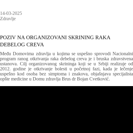
14-03-2025
Zdravlje
POZIV NA ORGANIZOVANI SKRINING RAKA
DEBELOG CREVA
Među Domovima zdravlja u kojima se uspešno sprovodi Nacionalni
program ranog otkrivanja raka debelog creva je i bruska zdravstvena
ustanova. Cilj organizovanog skrininga koji se u Srbiji realizuje od
2012. godine je otkrivanje bolesti u početnoj fazi, kada je lečenje
uspešno kod osoba bez simptoma i znakova, objašnjava specijalista
opšte medicine u Domu zdravlja Brus dr Bojan Cvetković.