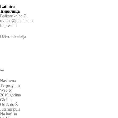
Latinica
|
Ћирилица
Balkanska br. 71
rtvplus@gmail.com
Impresum
Uživo televizija
Naslovna
Tv program
Web tv
2019 godina
Globus
Od A do Ž
Jutarnji puls
Na kafi sa