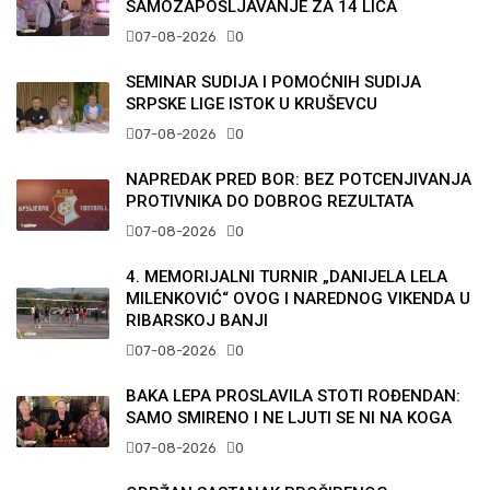
SAMOZAPOŠLJAVANJE ZA 14 LICA
07-08-2026
0
SEMINAR SUDIJA I POMOĆNIH SUDIJA
SRPSKE LIGE ISTOK U KRUŠEVCU
07-08-2026
0
NAPREDAK PRED BOR: BEZ POTCENJIVANJA
PROTIVNIKA DO DOBROG REZULTATA
07-08-2026
0
4. MEMORIJALNI TURNIR „DANIJELA LELA
MILENKOVIĆ“ OVOG I NAREDNOG VIKENDA U
RIBARSKOJ BANJI
07-08-2026
0
BAKA LEPA PROSLAVILA STOTI ROĐENDAN:
SAMO SMIRENO I NE LJUTI SE NI NA KOGA
07-08-2026
0