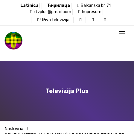
Latinica
|
Ћирилица
Balkanska br. 71
rtvplus@gmail.com
Impresum
Uživo televizija
Televizija Plus
Naslovna