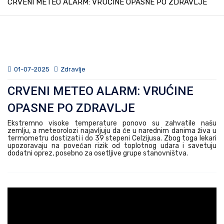
CRVENI METEO ALARM: VRUĆINE OPASNE PO ZDRAVLJE
01-07-2025
Zdravlje
CRVENI METEO ALARM: VRUĆINE
OPASNE PO ZDRAVLJE
Ekstremno visoke temperature ponovo su zahvatile našu
zemlju, a meteorolozi najavljuju da će u narednim danima živa u
termometru dostizati i do 39 stepeni Celzijusa. Zbog toga lekari
upozoravaju na povećan rizik od toplotnog udara i savetuju
dodatni oprez, posebno za osetljive grupe stanovništva.