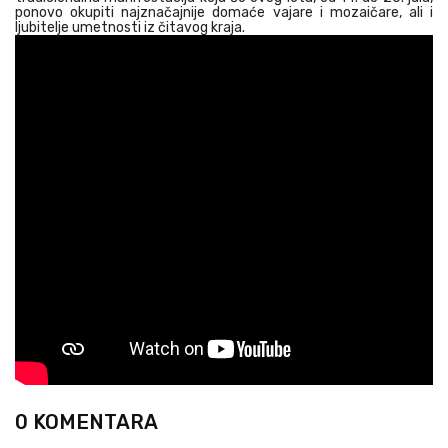
ponovo okupiti najznačajnije domaće vajare i mozaičare, ali i
ljubitelje umetnosti iz čitavog kraja.
0 KOMENTARA