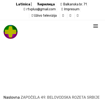
Latinica
|
Ћирилица
Balkanska br. 71
rtvplus@gmail.com
Impresum
Uživo televizija
Televizija Plus
Naslovna
ZAPOČELA 49. BELOVODSKA ROZETA SRBIJE