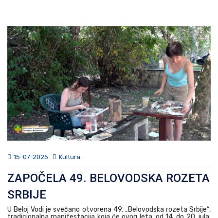
15-07-2025
Kultura
ZAPOČELA 49. BELOVODSKA ROZETA
SRBIJE
U Beloj Vodi je svečano otvorena 49. „Belovodska rozeta Srbije“,
tradicionalna manifestacija koja će ovog leta, od 14. do 20. jula,