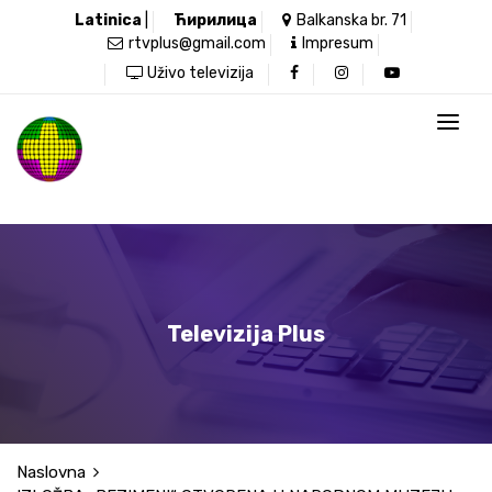
Latinica
|
Ћирилица
Balkanska br. 71
rtvplus@gmail.com
Impresum
Uživo televizija
Televizija Plus
Naslovna