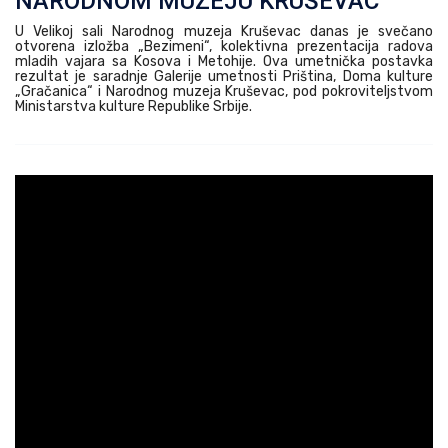
NARODNOM MUZEJU KRUŠEVAC
U Velikoj sali Narodnog muzeja Kruševac danas je svečano
otvorena izložba „Bezimeni“, kolektivna prezentacija radova
mladih vajara sa Kosova i Metohije. Ova umetnička postavka
rezultat je saradnje Galerije umetnosti Priština, Doma kulture
„Gračanica“ i Narodnog muzeja Kruševac, pod pokroviteljstvom
Ministarstva kulture Republike Srbije.