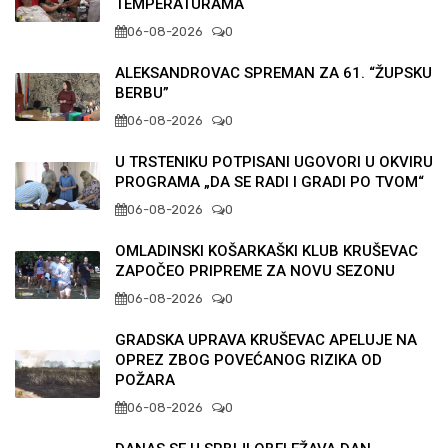
TEMPERATURAMA
06-08-2026
0
ALEKSANDROVAC SPREMAN ZA 61. “ŽUPSKU
BERBU”
06-08-2026
0
U TRSTENIKU POTPISANI UGOVORI U OKVIRU
PROGRAMA „DA SE RADI I GRADI PO TVOM“
06-08-2026
0
OMLADINSKI KOŠARKAŠKI KLUB KRUŠEVAC
ZAPOČEO PRIPREME ZA NOVU SEZONU
06-08-2026
0
GRADSKA UPRAVA KRUŠEVAC APELUJE NA
OPREZ ZBOG POVEĆANOG RIZIKA OD
POŽARA
06-08-2026
0